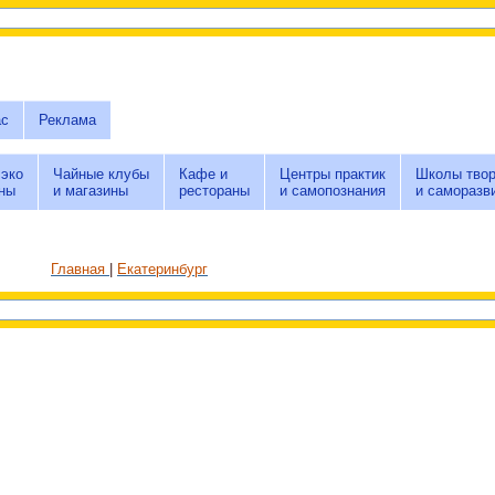
ас
Реклама
 эко
Чайные клубы
Кафе и
Центры практик
Школы твор
ны
и магазины
рестораны
и самопознания
и саморазв
Главная
Екатеринбург