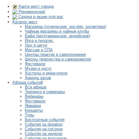
Карта мест города
Рекомендуем!
Скидки и акции для вас
Каталог мест
Магазины (этнические, эко-био, косметика)
Чайные магазины и чайные клубы
Кафе (вегетарианские, индийские)
Йога и пилатес
Ушу и цигун
Массаж и СПА
Центры практик и самопознания
Школы творчества и саморазвития
Фестивали
Музеи и досуг
Хостелы и мини-отели
Аренда залов
Афиша событий
Вся афиша
Тренинги и семинары
Вебинары
Фестивали
Ярмарки
Концерты
Туры
Бесплатные события
События за donation
События на сегодня
События на неделю
События на выходные