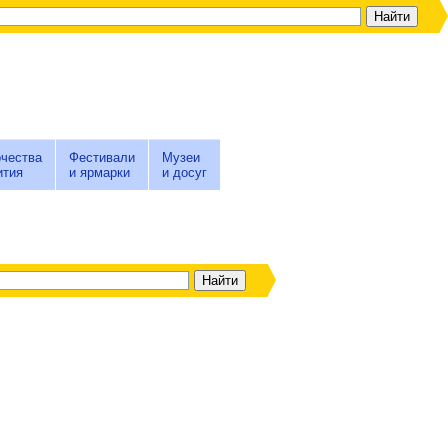
чества
Фестивали
Музеи
ития
и ярмарки
и досуг