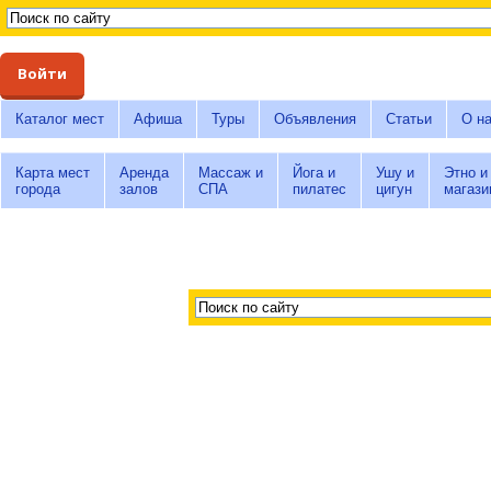
Войти
Каталог мест
Афиша
Туры
Объявления
Статьи
О н
Карта мест
Аренда
Массаж и
Йога и
Ушу и
Этно и
города
залов
СПА
пилатес
цигун
магази