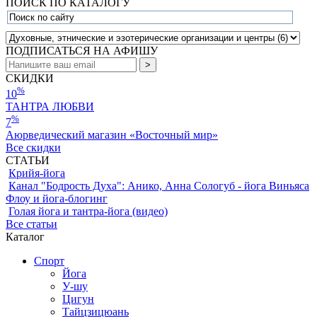
ПОИСК ПО КАТАЛОГУ
ПОДПИСАТЬСЯ НА АФИШУ
СКИДКИ
%
10
ТАНТРА ЛЮБВИ
%
7
Аюрведический магазин «Восточный мир»
Все скидки
СТАТЬИ
Крийя-йога
Канал "Бодрость Духа": Анико, Анна Сологуб - йога Виньяса
Флоу и йога-блогинг
Голая йога и тантра-йога (видео)
Все статьи
Каталог
Спорт
Йога
У-шу
Цигун
Тайцзицюань