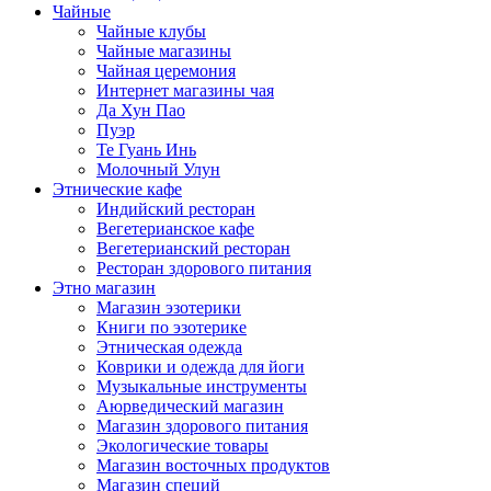
Чайные
Чайные клубы
Чайные магазины
Чайная церемония
Интернет магазины чая
Да Хун Пао
Пуэр
Те Гуань Инь
Молочный Улун
Этнические кафе
Индийский ресторан
Вегетерианское кафе
Вегетерианский ресторан
Ресторан здорового питания
Этно магазин
Магазин эзотерики
Книги по эзотерике
Этническая одежда
Коврики и одежда для йоги
Музыкальные инструменты
Аюрведический магазин
Магазин здорового питания
Экологические товары
Магазин восточных продуктов
Магазин специй