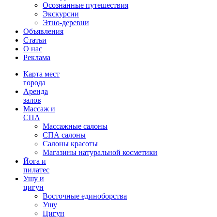
Осознанные путешествия
Экскурсии
Этно-деревни
Объявления
Статьи
О нас
Реклама
Карта мест
города
Аренда
залов
Массаж и
СПА
Массажные салоны
СПА салоны
Салоны красоты
Магазины натуральной косметики
Йога и
пилатес
Ушу и
цигун
Восточные единоборства
Ушу
Цигун