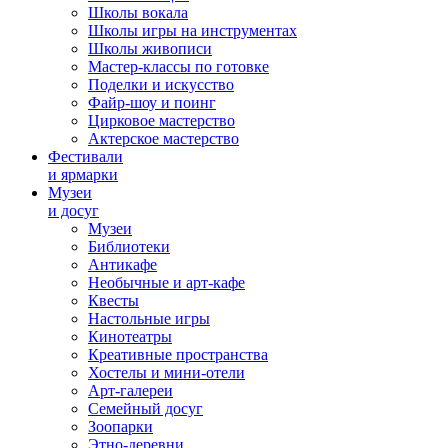
Школы вокала
Школы игры на инструментах
Школы живописи
Мастер-классы по готовке
Поделки и искусство
Файр-шоу и поинг
Цирковое мастерство
Актерское мастерство
Фестивали
и ярмарки
Музеи
и досуг
Музеи
Библиотеки
Антикафе
Необычные и арт-кафе
Квесты
Настольные игры
Кинотеатры
Креативные пространства
Хостелы и мини-отели
Арт-галереи
Семейный досуг
Зоопарки
Этно-деревни