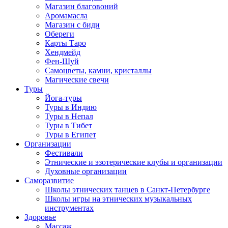
Магазин благовоний
Аромамасла
Магазин с биди
Обереги
Карты Таро
Хендмейд
Фен-Шуй
Самоцветы, камни, кристаллы
Магические свечи
Туры
Йога-туры
Туры в Индию
Туры в Непал
Туры в Тибет
Туры в Египет
Организации
Фестивали
Этнические и эзотерические клубы и организации
Духовные организации
Саморазвитие
Школы этнических танцев в Санкт-Петербурге
Школы игры на этнических музыкальных
инструментах
Здоровье
Массаж