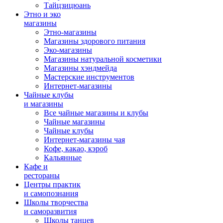
Тайцзицюань
Этно и эко
магазины
Этно-магазины
Магазины здорового питания
Эко-магазины
Магазины натуральной косметики
Магазины хэндмейда
Мастерские инструментов
Интернет-магазины
Чайные клубы
и магазины
Все чайные магазины и клубы
Чайные магазины
Чайные клубы
Интернет-магазины чая
Кофе, какао, кэроб
Кальянные
Кафе и
рестораны
Центры практик
и самопознания
Школы творчества
и саморазвития
Школы танцев