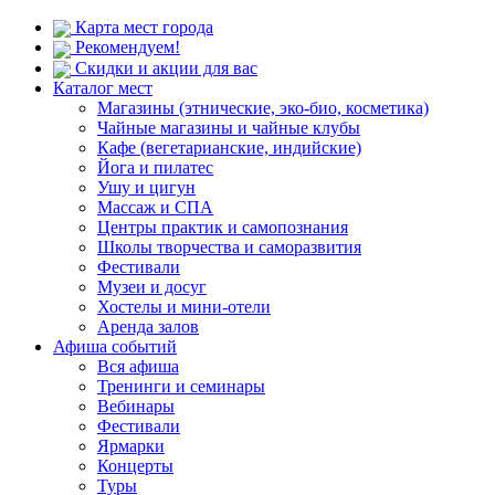
Карта мест города
Рекомендуем!
Скидки и акции для вас
Каталог мест
Магазины (этнические, эко-био, косметика)
Чайные магазины и чайные клубы
Кафе (вегетарианские, индийские)
Йога и пилатес
Ушу и цигун
Массаж и СПА
Центры практик и самопознания
Школы творчества и саморазвития
Фестивали
Музеи и досуг
Хостелы и мини-отели
Аренда залов
Афиша событий
Вся афиша
Тренинги и семинары
Вебинары
Фестивали
Ярмарки
Концерты
Туры