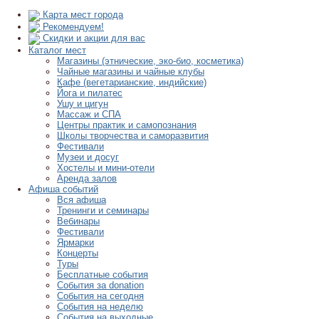
Карта мест города
Рекомендуем!
Скидки и акции для вас
Каталог мест
Магазины (этнические, эко-био, косметика)
Чайные магазины и чайные клубы
Кафе (вегетарианские, индийские)
Йога и пилатес
Ушу и цигун
Массаж и СПА
Центры практик и самопознания
Школы творчества и саморазвития
Фестивали
Музеи и досуг
Хостелы и мини-отели
Аренда залов
Афиша событий
Вся афиша
Тренинги и семинары
Вебинары
Фестивали
Ярмарки
Концерты
Туры
Бесплатные события
События за donation
События на сегодня
События на неделю
События на выходные