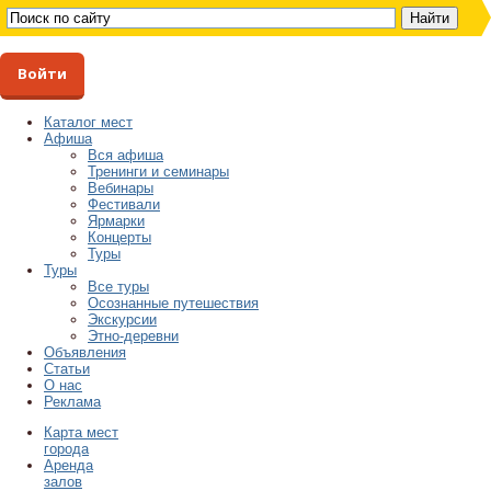
Войти
Каталог мест
Афиша
Вся афиша
Тренинги и семинары
Вебинары
Фестивали
Ярмарки
Концерты
Туры
Туры
Все туры
Осознанные путешествия
Экскурсии
Этно-деревни
Объявления
Статьи
О нас
Реклама
Карта мест
города
Аренда
залов