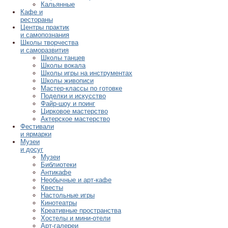
Кальянные
Кафе и
рестораны
Центры практик
и самопознания
Школы творчества
и саморазвития
Школы танцев
Школы вокала
Школы игры на инструментах
Школы живописи
Мастер-классы по готовке
Поделки и искусство
Файр-шоу и поинг
Цирковое мастерство
Актерское мастерство
Фестивали
и ярмарки
Музеи
и досуг
Музеи
Библиотеки
Антикафе
Необычные и арт-кафе
Квесты
Настольные игры
Кинотеатры
Креативные пространства
Хостелы и мини-отели
Арт-галереи