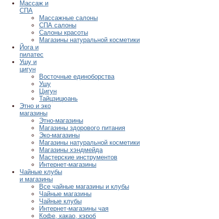
Массаж и
СПА
Массажные салоны
СПА салоны
Салоны красоты
Магазины натуральной косметики
Йога и
пилатес
Ушу и
цигун
Восточные единоборства
Ушу
Цигун
Тайцзицюань
Этно и эко
магазины
Этно-магазины
Магазины здорового питания
Эко-магазины
Магазины натуральной косметики
Магазины хэндмейда
Мастерские инструментов
Интернет-магазины
Чайные клубы
и магазины
Все чайные магазины и клубы
Чайные магазины
Чайные клубы
Интернет-магазины чая
Кофе, какао, кэроб