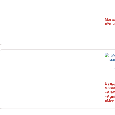
Магаз
«Улы
Будд
магаз
«Aria
«Agni
«Menl