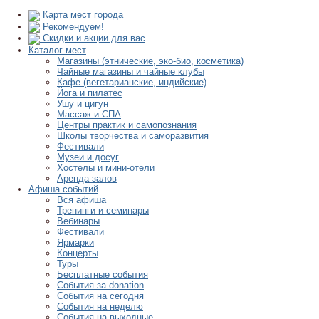
Карта мест города
Рекомендуем!
Скидки и акции для вас
Каталог мест
Магазины (этнические, эко-био, косметика)
Чайные магазины и чайные клубы
Кафе (вегетарианские, индийские)
Йога и пилатес
Ушу и цигун
Массаж и СПА
Центры практик и самопознания
Школы творчества и саморазвития
Фестивали
Музеи и досуг
Хостелы и мини-отели
Аренда залов
Афиша событий
Вся афиша
Тренинги и семинары
Вебинары
Фестивали
Ярмарки
Концерты
Туры
Бесплатные события
События за donation
События на сегодня
События на неделю
События на выходные