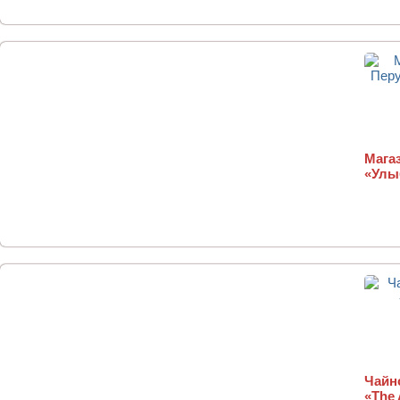
Магаз
«Улы
Чайн
«The 