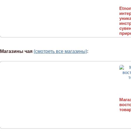
Etnom
интер
уник
инст
суве
прир
Магазины чая
(смотреть все магазины)
:
Магаз
вост
товар