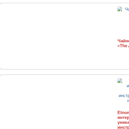
Чайн
«The 
Etnom
интер
уник
инст