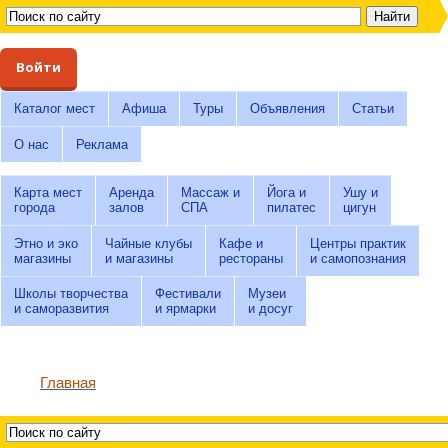
Войти
Каталог мест
Афиша
Туры
Объявления
Статьи
О нас
Реклама
Карта мест
Аренда
Массаж и
Йога и
Ушу и
города
залов
СПА
пилатес
цигун
Этно и эко
Чайные клубы
Кафе и
Центры практик
магазины
и магазины
рестораны
и самопознания
Школы творчества
Фестивали
Музеи
и саморазвития
и ярмарки
и досуг
Главная