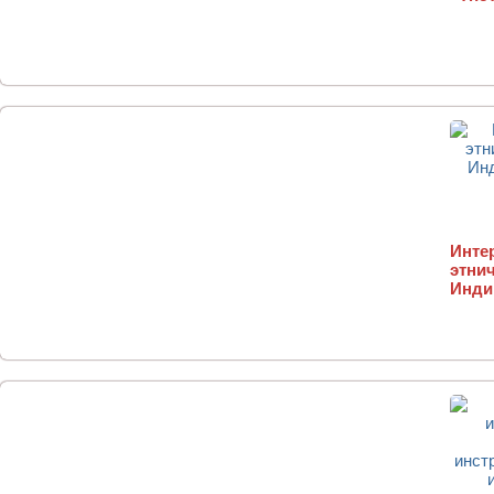
Инте
этнич
Индии