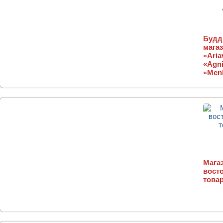
Будд
магаз
«Aria
«Agni
«Menl
Магаз
вост
товар