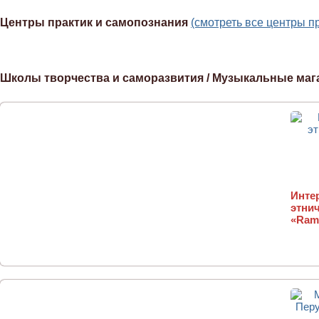
Центры практик и самопознания
(смотреть все центры п
Школы творчества и саморазвития / Музыкальные маг
Инте
этни
«Ram