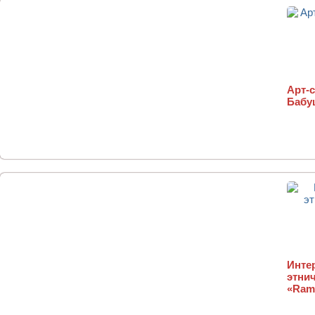
Арт-
Бабу
Инте
этни
«Ram