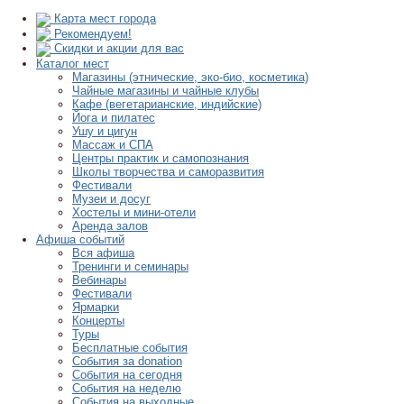
Карта мест города
Рекомендуем!
Скидки и акции для вас
Каталог мест
Магазины (этнические, эко-био, косметика)
Чайные магазины и чайные клубы
Кафе (вегетарианские, индийские)
Йога и пилатес
Ушу и цигун
Массаж и СПА
Центры практик и самопознания
Школы творчества и саморазвития
Фестивали
Музеи и досуг
Хостелы и мини-отели
Аренда залов
Афиша событий
Вся афиша
Тренинги и семинары
Вебинары
Фестивали
Ярмарки
Концерты
Туры
Бесплатные события
События за donation
События на сегодня
События на неделю
События на выходные