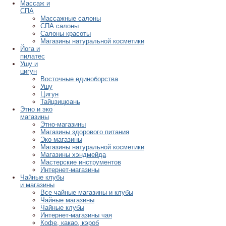
Массаж и
СПА
Массажные салоны
СПА салоны
Салоны красоты
Магазины натуральной косметики
Йога и
пилатес
Ушу и
цигун
Восточные единоборства
Ушу
Цигун
Тайцзицюань
Этно и эко
магазины
Этно-магазины
Магазины здорового питания
Эко-магазины
Магазины натуральной косметики
Магазины хэндмейда
Мастерские инструментов
Интернет-магазины
Чайные клубы
и магазины
Все чайные магазины и клубы
Чайные магазины
Чайные клубы
Интернет-магазины чая
Кофе, какао, кэроб