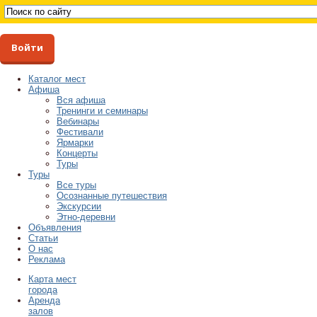
Войти
Каталог мест
Афиша
Вся афиша
Тренинги и семинары
Вебинары
Фестивали
Ярмарки
Концерты
Туры
Туры
Все туры
Осознанные путешествия
Экскурсии
Этно-деревни
Объявления
Статьи
О нас
Реклама
Карта мест
города
Аренда
залов