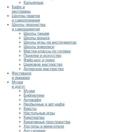
Кальянные
Кафе и
рестораны
Центры практик
и самопознания
Школы творчества
и саморазвития
Школы танцев
Школы вокала
Школы игры на инструментах
Школы живописи
Мастер-классы по готовке
Поделки и искусство
Файр-шоу и поинг
Цирковое мастерство
Актерское мастерство
Фестивали
и ярмарки
Музеи
и досуг
Музеи
Библиотеки
Антикафе
Необычные и арт-кафе
Квесты
Настольные игры
Кинотеатры
Креативные пространства
Хостелы и мини-отели
Арт-галереи