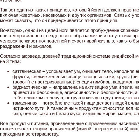
Так вот один из таких принципов, который йогин должен практик
включая животных, насекомых и других организмов. Связь с у
может сказать, что он придерживается этого принципа.
Во-вторых, одной из целей йоги является пробуждение «праны» 
совсем правильного, нездорового образа жизни и отсутствия пра
человек не живет полноценной и счастливой жизнью, как это бы
раздражений и зажимов.
Согласно аюрведе, древней традиционной системе индийской м
на 3 типа:
саттвическая – успокаивает ум, очищает тело, наполняя е
фрукты; свежие зеленые овощи; овощные соки; крупы (рис,
творог (не пастеризованные); специи (имбирь, кардамон, к
раджастическая – направлена на активацию ума и тела, н
привести к бессоннице, агрессивности и беспокойности, а
себя слишком соленую, острую и кислую еду (чили, чеснок,
тамасичная – потребление такой пищи делает людей вялым
истинного пути. К тамасичным продуктам относится вся 
сыр; белый сахар и белая мука; излишек жиров, масел, сл
Все продукты питания, произведенные с применением насилия/
относятся к категории пранической (живой, энергетической) пи
приходим к вегетарианству.