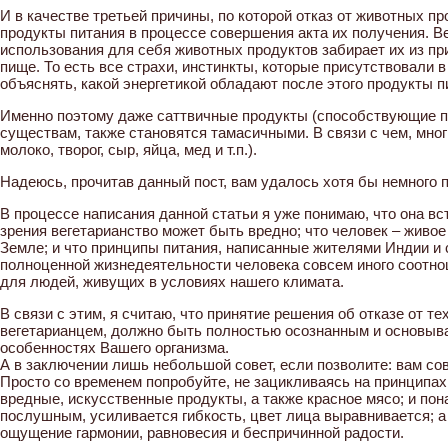
И в качестве третьей причины, по которой отказ от животных п
продукты питания в процессе совершения акта их получения. Ве
использования для себя животных продуктов забирает их из пр
пище. То есть все страхи, инстинкты, которые присутствовали 
объяснять, какой энергетикой обладают после этого продукты п
Именно поэтому даже саттвичные продукты (способствующие п
существам, также становятся тамасичными. В связи с чем, мно
молоко, творог, сыр, яйца, мед и т.п.).
Надеюсь, прочитав данный пост, вам удалось хотя бы немного п
В процессе написания данной статьи я уже понимаю, что она вс
зрения вегетарианство может быть вредно; что человек – живое
Земле; и что принципы питания, написанные жителями Индии и
полноценной жизнедеятельности человека совсем иного соотно
для людей, живущих в условиях нашего климата.
В связи с этим, я считаю, что принятие решения об отказе от т
вегетарианцем, должно быть полностью осознанным и основыв
особенностях Вашего организма.
А в заключении лишь небольшой совет, если позволите: вам со
Просто со временем попробуйте, не зацикливаясь на принципах
вредные, искусственные продукты, а также красное мясо; и пон
послушным, усиливается гибкость, цвет лица выравнивается; а 
ощущение гармонии, равновесия и беспричинной радости.