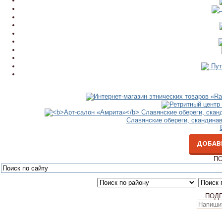
Пут
Славянские обереги, скандина
ДОБАВ
ПО
ПОД