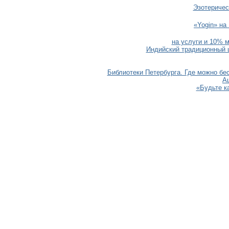
Эзотеричес
«Yogin» на
на услуги и 10% м
Индийский традиционный 
Библиотеки Петербурга. Где можно бес
А
«Будьте ка