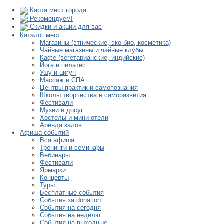
Карта мест города
Рекомендуем!
Скидки и акции для вас
Каталог мест
Магазины (этнические, эко-био, косметика)
Чайные магазины и чайные клубы
Кафе (вегетарианские, индийские)
Йога и пилатес
Ушу и цигун
Массаж и СПА
Центры практик и самопознания
Школы творчества и саморазвития
Фестивали
Музеи и досуг
Хостелы и мини-отели
Аренда залов
Афиша событий
Вся афиша
Тренинги и семинары
Вебинары
Фестивали
Ярмарки
Концерты
Туры
Бесплатные события
События за donation
События на сегодня
События на неделю
События на выходные