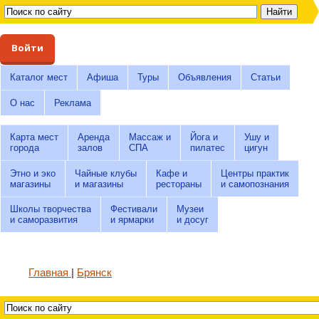
Войти
Каталог мест
Афиша
Туры
Объявления
Статьи
О нас
Реклама
Карта мест
Аренда
Массаж и
Йога и
Ушу и
города
залов
СПА
пилатес
цигун
Этно и эко
Чайные клубы
Кафе и
Центры практик
магазины
и магазины
рестораны
и самопознания
Школы творчества
Фестивали
Музеи
и саморазвития
и ярмарки
и досуг
Главная
Брянск