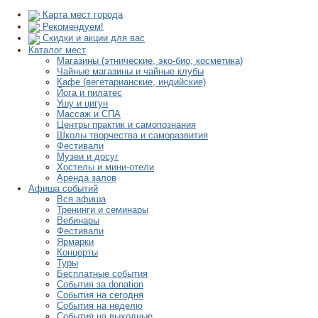
Карта мест города
Рекомендуем!
Скидки и акции для вас
Каталог мест
Магазины (этнические, эко-био, косметика)
Чайные магазины и чайные клубы
Кафе (вегетарианские, индийские)
Йога и пилатес
Ушу и цигун
Массаж и СПА
Центры практик и самопознания
Школы творчества и саморазвития
Фестивали
Музеи и досуг
Хостелы и мини-отели
Аренда залов
Афиша событий
Вся афиша
Тренинги и семинары
Вебинары
Фестивали
Ярмарки
Концерты
Туры
Бесплатные события
События за donation
События на сегодня
События на неделю
События на выходные