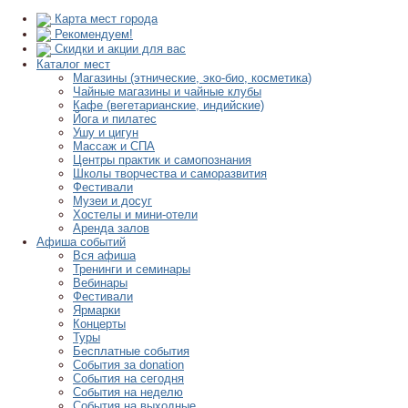
Карта мест города
Рекомендуем!
Скидки и акции для вас
Каталог мест
Магазины (этнические, эко-био, косметика)
Чайные магазины и чайные клубы
Кафе (вегетарианские, индийские)
Йога и пилатес
Ушу и цигун
Массаж и СПА
Центры практик и самопознания
Школы творчества и саморазвития
Фестивали
Музеи и досуг
Хостелы и мини-отели
Аренда залов
Афиша событий
Вся афиша
Тренинги и семинары
Вебинары
Фестивали
Ярмарки
Концерты
Туры
Бесплатные события
События за donation
События на сегодня
События на неделю
События на выходные