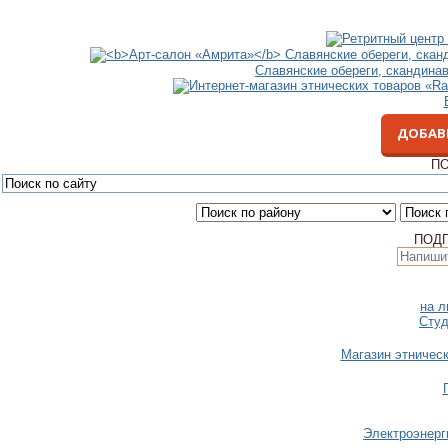
Славянские обереги, скандина
ДОБАВ
ПО
ПОД
на л
Студ
Магазин этничес
Электроэнерг