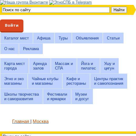
Войти
Каталог мест
Афиша
Туры
Объявления
Статьи
О нас
Реклама
Карта мест
Аренда
Массаж и
Йога и
Ушу и
города
залов
СПА
пилатес
цигун
Этно и эко
Чайные клубы
Кафе и
Центры практик
магазины
и магазины
рестораны
и самопознания
Школы творчества
Фестивали
Музеи
и саморазвития
и ярмарки
и досуг
Главная
Москва