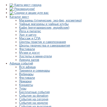
Карта мест города
Рекомендуем!
Скидки и акции для вас
Каталог мест
Магазины (этнические, эко-био, косметика)
Чайные магазины и чайные клубы
Кафе (вегетарианские, индийские)
Йога и пилатес
Ушу и цигун
Массаж и СПА
Центры практик и самопознания
Школы творчества и саморазвития
Фестивали
Музеи и досуг
Хостелы и мини-отели
Аренда залов
Афиша событий
Вся афиша
Тренинги и семинары
Вебинары
Фестивали
Ярмарки
Концерты
Туры
Бесплатные события
События за donation
События на сегодня
События на неделю
События на выходные