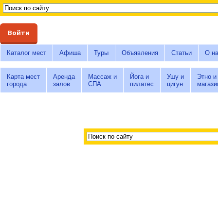
Войти
Каталог мест
Афиша
Туры
Объявления
Статьи
О н
Карта мест
Аренда
Массаж и
Йога и
Ушу и
Этно и
города
залов
СПА
пилатес
цигун
магази