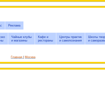
ас
Реклама
 эко
Чайные клубы
Кафе и
Центры практик
Школы твор
ны
и магазины
рестораны
и самопознания
и саморазв
Главная
Москва