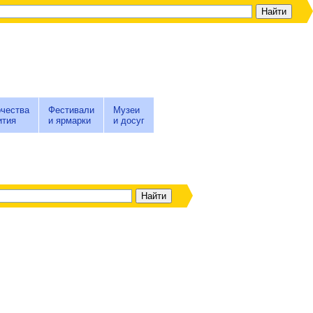
чества
Фестивали
Музеи
ития
и ярмарки
и досуг