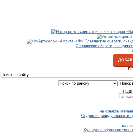
Славянские обереги, скандина
ДОБАВ
ПО
ПОД
на ознакомительн
Студия индивидуальных и г
на лю
Культурно образовательны