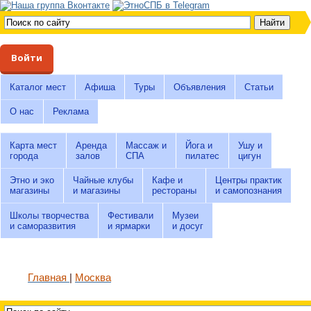
Войти
Каталог мест
Афиша
Туры
Объявления
Статьи
О нас
Реклама
Карта мест
Аренда
Массаж и
Йога и
Ушу и
города
залов
СПА
пилатес
цигун
Этно и эко
Чайные клубы
Кафе и
Центры практик
магазины
и магазины
рестораны
и самопознания
Школы творчества
Фестивали
Музеи
и саморазвития
и ярмарки
и досуг
Главная
Москва