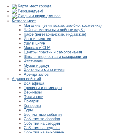
Карта мест города
Рекомендуем!
Скидки и акции для вас
Каталог мест
Магазины (этнические, эко-био, косметика)
Чайные магазины и чайные клубы
Кафе (вегетарианские, индийские)
Йога и пилатес
Ушу и цигун
Массаж и СПА
Центры практик и самопознания
Школы творчества и саморазвития
Фестивали
Музеи и досуг
Хостелы и мини-отели
Аренда залов
Афиша событий
Вся афиша
Тренинги и семинары
Вебинары
Фестивали
Ярмарки
Концерты
Туры
Бесплатные события
События за donation
События на сегодня
События на неделю
События на выходные