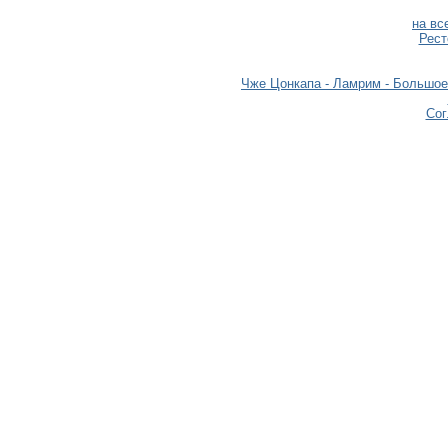
на вс
Рест
Чже Цонкапа - Ламрим - Большое
Сог