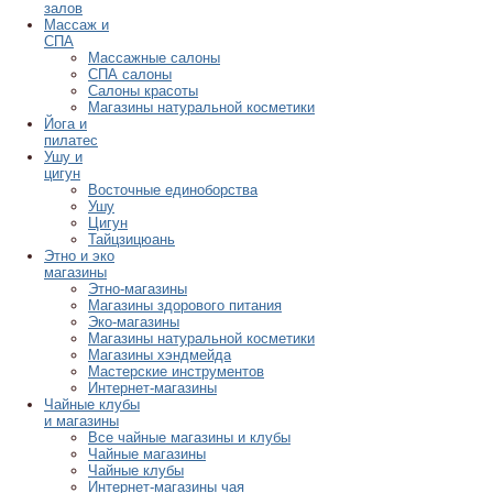
залов
Массаж и
СПА
Массажные салоны
СПА салоны
Салоны красоты
Магазины натуральной косметики
Йога и
пилатес
Ушу и
цигун
Восточные единоборства
Ушу
Цигун
Тайцзицюань
Этно и эко
магазины
Этно-магазины
Магазины здорового питания
Эко-магазины
Магазины натуральной косметики
Магазины хэндмейда
Мастерские инструментов
Интернет-магазины
Чайные клубы
и магазины
Все чайные магазины и клубы
Чайные магазины
Чайные клубы
Интернет-магазины чая