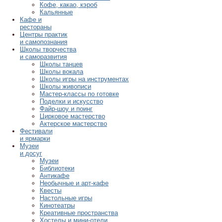
Кофе, какао, кэроб
Кальянные
Кафе и
рестораны
Центры практик
и самопознания
Школы творчества
и саморазвития
Школы танцев
Школы вокала
Школы игры на инструментах
Школы живописи
Мастер-классы по готовке
Поделки и искусство
Файр-шоу и поинг
Цирковое мастерство
Актерское мастерство
Фестивали
и ярмарки
Музеи
и досуг
Музеи
Библиотеки
Антикафе
Необычные и арт-кафе
Квесты
Настольные игры
Кинотеатры
Креативные пространства
Хостелы и мини-отели