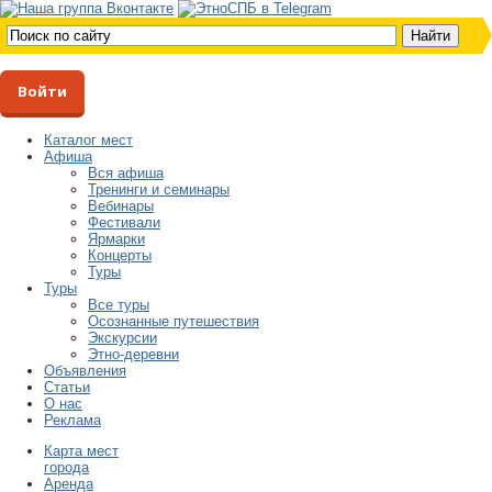
Войти
Каталог мест
Афиша
Вся афиша
Тренинги и семинары
Вебинары
Фестивали
Ярмарки
Концерты
Туры
Туры
Все туры
Осознанные путешествия
Экскурсии
Этно-деревни
Объявления
Статьи
О нас
Реклама
Карта мест
города
Аренда