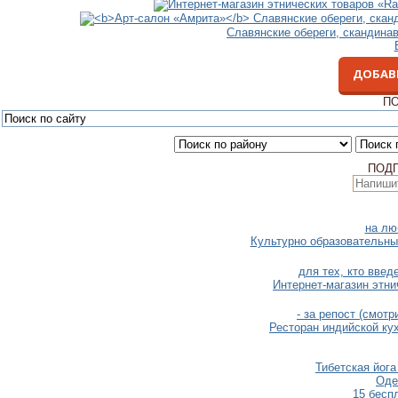
Славянские обереги, скандина
ДОБАВ
ПО
ПОД
на лю
Культурно образовательны
для тех, кто вве
Интернет-магазин этни
- за репост (смот
Ресторан индийской ку
Тибетская йог
Оде
15 бесп