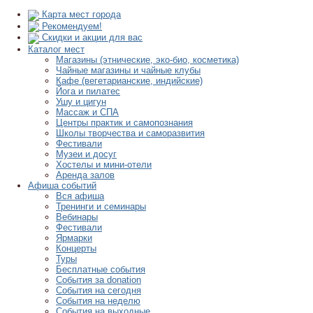
Карта мест города
Рекомендуем!
Скидки и акции для вас
Каталог мест
Магазины (этнические, эко-био, косметика)
Чайные магазины и чайные клубы
Кафе (вегетарианские, индийские)
Йога и пилатес
Ушу и цигун
Массаж и СПА
Центры практик и самопознания
Школы творчества и саморазвития
Фестивали
Музеи и досуг
Хостелы и мини-отели
Аренда залов
Афиша событий
Вся афиша
Тренинги и семинары
Вебинары
Фестивали
Ярмарки
Концерты
Туры
Бесплатные события
События за donation
События на сегодня
События на неделю
События на выходные