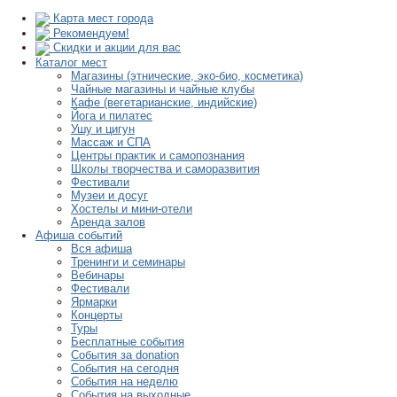
Карта мест города
Рекомендуем!
Скидки и акции для вас
Каталог мест
Магазины (этнические, эко-био, косметика)
Чайные магазины и чайные клубы
Кафе (вегетарианские, индийские)
Йога и пилатес
Ушу и цигун
Массаж и СПА
Центры практик и самопознания
Школы творчества и саморазвития
Фестивали
Музеи и досуг
Хостелы и мини-отели
Аренда залов
Афиша событий
Вся афиша
Тренинги и семинары
Вебинары
Фестивали
Ярмарки
Концерты
Туры
Бесплатные события
События за donation
События на сегодня
События на неделю
События на выходные