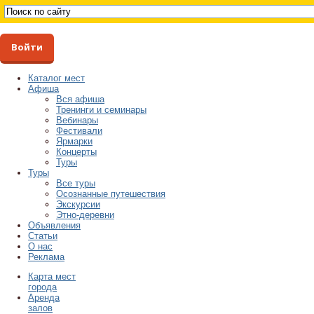
Войти
Каталог мест
Афиша
Вся афиша
Тренинги и семинары
Вебинары
Фестивали
Ярмарки
Концерты
Туры
Туры
Все туры
Осознанные путешествия
Экскурсии
Этно-деревни
Объявления
Статьи
О нас
Реклама
Карта мест
города
Аренда
залов