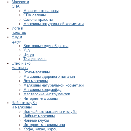
Массаж и
СПА
Массажные салоны
СПА салоны
Салоны красоты
Магазины натуральной косметики
Йога и
пилатес
Ушу и
цигун
Восточные единоборства
Ушу
Цигун
Тайцзицюань
Этно и эко
магазины
Этно-магазины
Магазины здорового питания
Эко-магазины
Магазины натуральной косметики
Магазины хэндмейда
Мастерские инструментов
Интернет-магазины
Чайные клубы
и магазины
Все чайные магазины и клубы
Чайные магазины
Чайные клубы
Интернет-магазины чая
Кофе, какао, кэроб