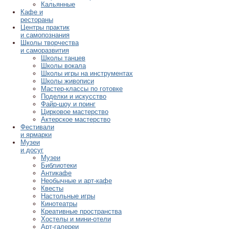
Кальянные
Кафе и
рестораны
Центры практик
и самопознания
Школы творчества
и саморазвития
Школы танцев
Школы вокала
Школы игры на инструментах
Школы живописи
Мастер-классы по готовке
Поделки и искусство
Файр-шоу и поинг
Цирковое мастерство
Актерское мастерство
Фестивали
и ярмарки
Музеи
и досуг
Музеи
Библиотеки
Антикафе
Необычные и арт-кафе
Квесты
Настольные игры
Кинотеатры
Креативные пространства
Хостелы и мини-отели
Арт-галереи