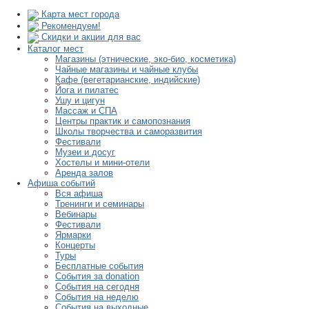
Карта мест города
Рекомендуем!
Скидки и акции для вас
Каталог мест
Магазины (этнические, эко-био, косметика)
Чайные магазины и чайные клубы
Кафе (вегетарианские, индийские)
Йога и пилатес
Ушу и цигун
Массаж и СПА
Центры практик и самопознания
Школы творчества и саморазвития
Фестивали
Музеи и досуг
Хостелы и мини-отели
Аренда залов
Афиша событий
Вся афиша
Тренинги и семинары
Вебинары
Фестивали
Ярмарки
Концерты
Туры
Бесплатные события
События за donation
События на сегодня
События на неделю
События на выходные