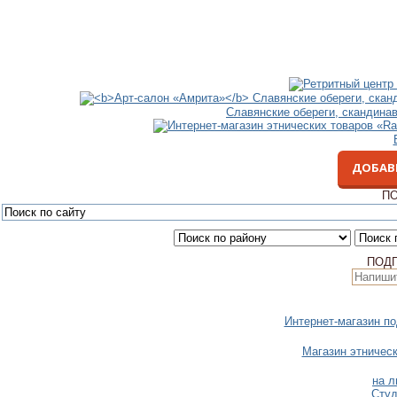
Славянские обереги, скандина
ДОБАВ
ПО
ПОД
Интернет-магазин п
Магазин этничес
на л
Студ