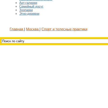
Арт-галереи
Семейный досуг
Зоопарки
Этно-деревни
Главная
Москва
Спорт и телесные практики