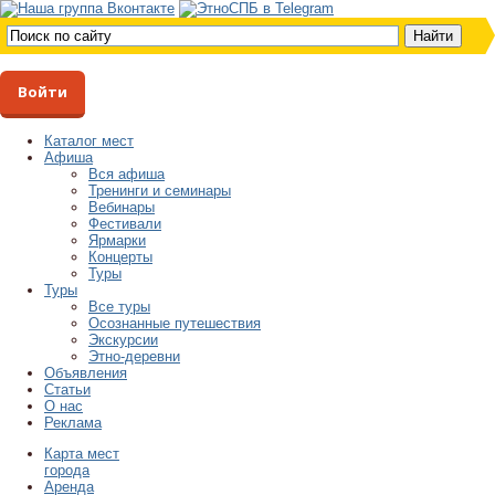
Войти
Каталог мест
Афиша
Вся афиша
Тренинги и семинары
Вебинары
Фестивали
Ярмарки
Концерты
Туры
Туры
Все туры
Осознанные путешествия
Экскурсии
Этно-деревни
Объявления
Статьи
О нас
Реклама
Карта мест
города
Аренда