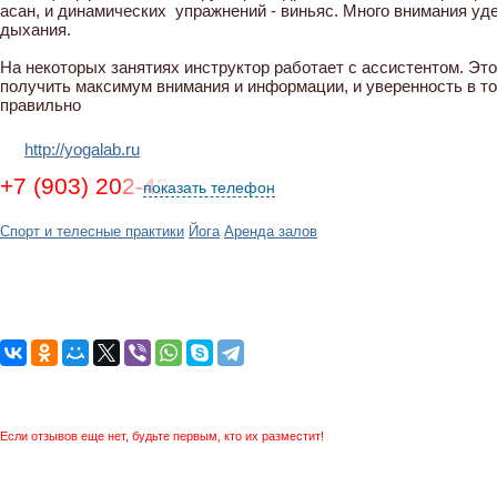
асан, и динамических упражнений - виньяс. Много внимания уд
дыхания.
На некоторых занятиях инструктор работает с ассистентом. Э
получить максимум внимания и информации, и уверенность в т
правильно
http://yogalab.ru
+7 (903) 202-42-50, +7 (916) 204-12-07
показать телефон
Спорт и телесные практики
Йога
Аренда залов
Если отзывов еще нет, будьте первым, кто их разместит!