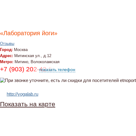
«Лаборатория йоги»
Отзывы
Город:
Москва
Адрес:
Митинская ул., д.12
Метро:
Митино, Волоколамская
+7 (903) 202-42-50, +7 (916) 204-12-07
показать телефон
http://yogalab.ru
Показать на карте