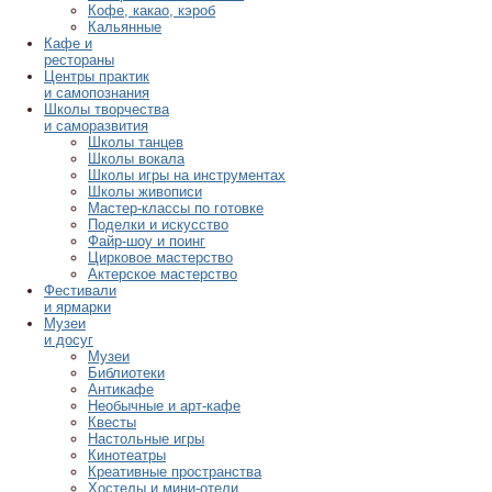
Кофе, какао, кэроб
Кальянные
Кафе и
рестораны
Центры практик
и самопознания
Школы творчества
и саморазвития
Школы танцев
Школы вокала
Школы игры на инструментах
Школы живописи
Мастер-классы по готовке
Поделки и искусство
Файр-шоу и поинг
Цирковое мастерство
Актерское мастерство
Фестивали
и ярмарки
Музеи
и досуг
Музеи
Библиотеки
Антикафе
Необычные и арт-кафе
Квесты
Настольные игры
Кинотеатры
Креативные пространства
Хостелы и мини-отели