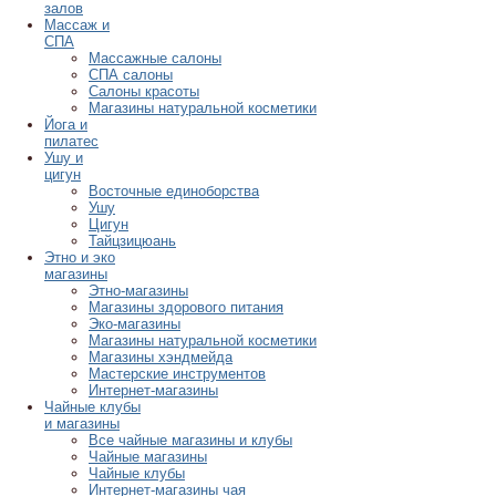
залов
Массаж и
СПА
Массажные салоны
СПА салоны
Салоны красоты
Магазины натуральной косметики
Йога и
пилатес
Ушу и
цигун
Восточные единоборства
Ушу
Цигун
Тайцзицюань
Этно и эко
магазины
Этно-магазины
Магазины здорового питания
Эко-магазины
Магазины натуральной косметики
Магазины хэндмейда
Мастерские инструментов
Интернет-магазины
Чайные клубы
и магазины
Все чайные магазины и клубы
Чайные магазины
Чайные клубы
Интернет-магазины чая