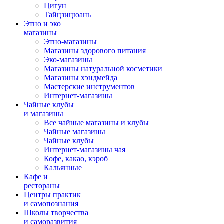
Цигун
Тайцзицюань
Этно и эко
магазины
Этно-магазины
Магазины здорового питания
Эко-магазины
Магазины натуральной косметики
Магазины хэндмейда
Мастерские инструментов
Интернет-магазины
Чайные клубы
и магазины
Все чайные магазины и клубы
Чайные магазины
Чайные клубы
Интернет-магазины чая
Кофе, какао, кэроб
Кальянные
Кафе и
рестораны
Центры практик
и самопознания
Школы творчества
и саморазвития