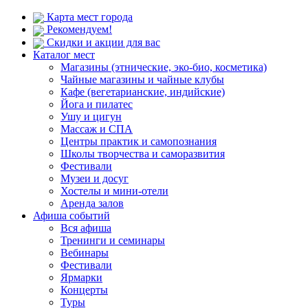
Карта мест города
Рекомендуем!
Скидки и акции для вас
Каталог мест
Магазины (этнические, эко-био, косметика)
Чайные магазины и чайные клубы
Кафе (вегетарианские, индийские)
Йога и пилатес
Ушу и цигун
Массаж и СПА
Центры практик и самопознания
Школы творчества и саморазвития
Фестивали
Музеи и досуг
Хостелы и мини-отели
Аренда залов
Афиша событий
Вся афиша
Тренинги и семинары
Вебинары
Фестивали
Ярмарки
Концерты
Туры