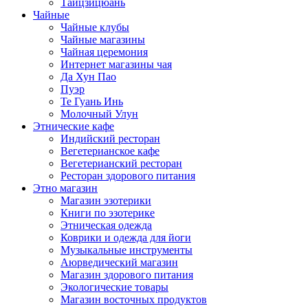
Тайцзицюань
Чайные
Чайные клубы
Чайные магазины
Чайная церемония
Интернет магазины чая
Да Хун Пао
Пуэр
Те Гуань Инь
Молочный Улун
Этнические кафе
Индийский ресторан
Вегетерианское кафе
Вегетерианский ресторан
Ресторан здорового питания
Этно магазин
Магазин эзотерики
Книги по эзотерике
Этническая одежда
Коврики и одежда для йоги
Музыкальные инструменты
Аюрведический магазин
Магазин здорового питания
Экологические товары
Магазин восточных продуктов