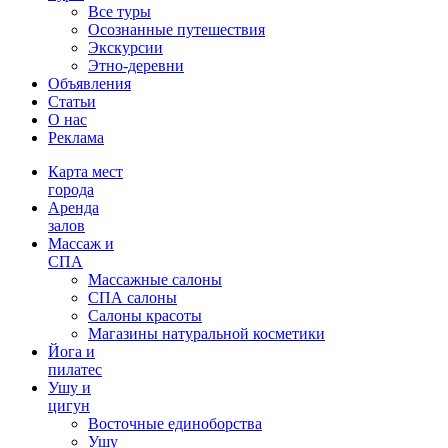
Все туры
Осознанные путешествия
Экскурсии
Этно-деревни
Объявления
Статьи
О нас
Реклама
Карта мест
города
Аренда
залов
Массаж и
СПА
Массажные салоны
СПА салоны
Салоны красоты
Магазины натуральной косметики
Йога и
пилатес
Ушу и
цигун
Восточные единоборства
Ушу