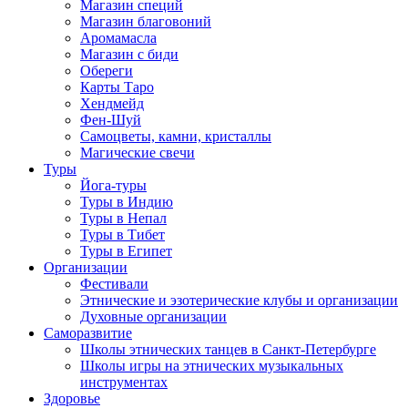
Магазин специй
Магазин благовоний
Аромамасла
Магазин с биди
Обереги
Карты Таро
Хендмейд
Фен-Шуй
Самоцветы, камни, кристаллы
Магические свечи
Туры
Йога-туры
Туры в Индию
Туры в Непал
Туры в Тибет
Туры в Египет
Организации
Фестивали
Этнические и эзотерические клубы и организации
Духовные организации
Саморазвитие
Школы этнических танцев в Санкт-Петербурге
Школы игры на этнических музыкальных
инструментах
Здоровье