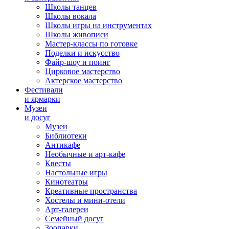
Школы танцев
Школы вокала
Школы игры на инструментах
Школы живописи
Мастер-классы по готовке
Поделки и искусство
Файр-шоу и поинг
Цирковое мастерство
Актерское мастерство
Фестивали
и ярмарки
Музеи
и досуг
Музеи
Библиотеки
Антикафе
Необычные и арт-кафе
Квесты
Настольные игры
Кинотеатры
Креативные пространства
Хостелы и мини-отели
Арт-галереи
Семейный досуг
Зоопарки