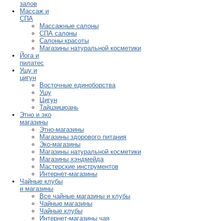
залов
Массаж и
СПА
Массажные салоны
СПА салоны
Салоны красоты
Магазины натуральной косметики
Йога и
пилатес
Ушу и
цигун
Восточные единоборства
Ушу
Цигун
Тайцзицюань
Этно и эко
магазины
Этно-магазины
Магазины здорового питания
Эко-магазины
Магазины натуральной косметики
Магазины хэндмейда
Мастерские инструментов
Интернет-магазины
Чайные клубы
и магазины
Все чайные магазины и клубы
Чайные магазины
Чайные клубы
Интернет-магазины чая