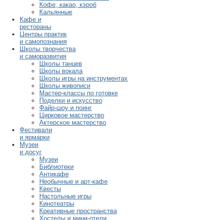
Кофе, какао, кэроб
Кальянные
Кафе и
рестораны
Центры практик
и самопознания
Школы творчества
и саморазвития
Школы танцев
Школы вокала
Школы игры на инструментах
Школы живописи
Мастер-классы по готовке
Поделки и искусство
Файр-шоу и поинг
Цирковое мастерство
Актерское мастерство
Фестивали
и ярмарки
Музеи
и досуг
Музеи
Библиотеки
Антикафе
Необычные и арт-кафе
Квесты
Настольные игры
Кинотеатры
Креативные пространства
Хостелы и мини-отели