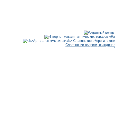
Славянские обереги, скандина
ДОБАВ
ПО
ПОД
Магический
Интернет-мага