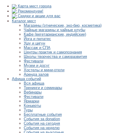
Карта мест города
Рекомендуем!
Скидки и акции для вас
Каталог мест
Магазины (этнические, эко-био, косметика)
Чайные магазины и чайные клубы
Кафе (вегетарианские, индийские)
Йога и пилатес
Ушу и цигун
Массаж и СПА
Центры практик и самопознания
Школы творчества и саморазвития
Фестивали
Музеи и досуг
Хостелы и мини-отели
Аренда залов
Афиша событий
Вся афиша
Тренинги и семинары
Вебинары
Фестивали
Ярмарки
Концерты
Туры
Бесплатные события
События за donation
События на сегодня
События на неделю
События на выходные