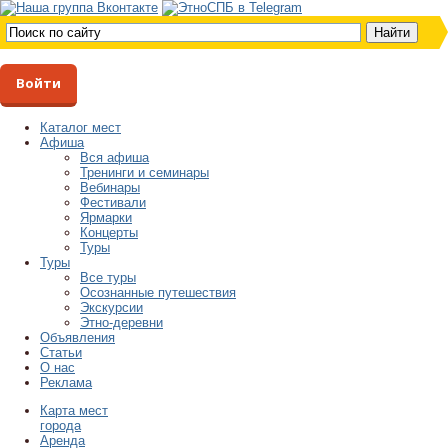
Войти
Каталог мест
Афиша
Вся афиша
Тренинги и семинары
Вебинары
Фестивали
Ярмарки
Концерты
Туры
Туры
Все туры
Осознанные путешествия
Экскурсии
Этно-деревни
Объявления
Статьи
О нас
Реклама
Карта мест
города
Аренда