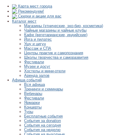
Карта мест города
Рекомендуем!
Скидки и акции для вас
Каталог мест
Магазины (этнические, эко-био, косметика)
Чайные магазины и чайные клубы
Кафе (вегетарианские, индийские)
Йога и пилатес
Ушу и цигун
Массаж и СПА
Центры практик и самопознания
Школы творчества и саморазвития
Фестивали
Музеи и досуг
Хостелы и мини-отели
Аренда залов
Афиша событий
Вся афиша
Тренинги и семинары
Вебинары
Фестивали
Ярмарки
Концерты
Туры
Бесплатные события
События за donation
События на сегодня
События на неделю
События на выходные