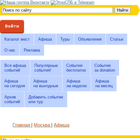
Войти
Каталог мест
Афиша
Туры
Объявления
Статьи
О нас
Реклама
Вся афиша
Популярные
События
События
событий
события!
бесплатно
за donation
Афиша
Афиша
Афиша
Афиша
на сегодня
на выходные
на неделю
на месяц
Архив
Добавить событие
событий
или тур
Главная
Москва
Афиша