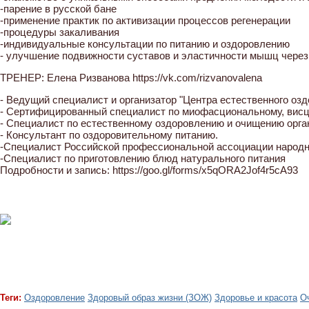
-парение в русской бане
-применение практик по активизации процессов регенерации
-процедуры закаливания
-индивидуальные консультации по питанию и оздоровлению
- улучшение подвижности суставов и эластичности мышц через
ТРЕНЕР: Елена Ризванова https://vk.com/rizvanovalena
- Ведущий специалист и организатор "Центра естественного озд
- Сертифицированный специалист по миофасциональному, вис
- Специалист по естественному оздоровлению и очищению орга
- Консультант по оздоровительному питанию.
-Специалист Российской профессиональной ассоциации народ
-Специалист по приготовлению блюд натурального питания
Подробности и запись: https://goo.gl/forms/x5qORA2Jof4r5cA93
Теги:
Оздоровление
Здоровый образ жизни (ЗОЖ)
Здоровье и красота
О