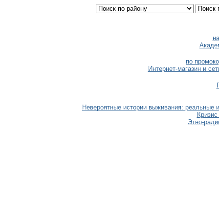
н
Акаде
по промоко
Интернет-магазин и сет
Невероятные истории выживания: реальные и
Кризис 
Этно-ради