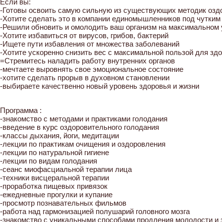
Если вы:
-Готовы освоить самую сильную из существующих методик озд
-Хотите сделать это в компании единомышленников под чутким
-Решили обновить и омолодить ваш организм на максимальном 
-Хотите избавиться от вирусов, грибов, бактерий
-Ищете пути избавления от множества заболеваний
-Хотите ускоренно снизить вес с максимальной пользой для зд
=Стремитесь наладить работу внутренних органов
-мечтаете выровнять свое эмоциональное состояние
-хотите сделать прорыв в духовном становлении
-выбираете качественно новый уровень здоровья и жизни
Программа :
-знакомство с методами и практиками голодания
-введение в курс оздоровительного голодания
-классы дыхания, йоги, медитации
-лекции по практикам очищения и оздоровления
-лекции по натуральной гигиене
-лекции по видам голодания
-сеанс миофасциальной терапии лица
-техники висцеральной терапии
-проработка пищевых привязок
-ежедневные прогулки и купание
-просмотр познавательных фильмов
-работа над гармонизацией полушарий головного мозга
-знакомство с уникальными способами продления молодости и 