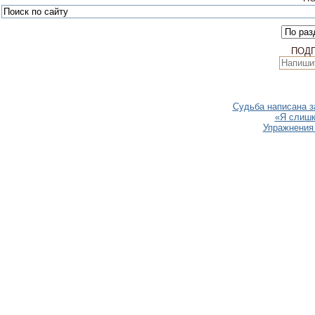
ПОД
Судьба написана з
«Я слишк
Упражнения 