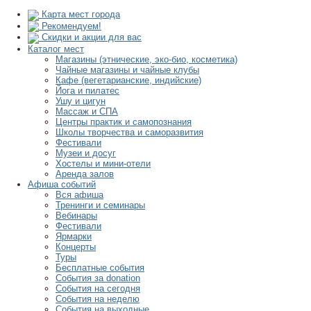
Карта мест города
Рекомендуем!
Скидки и акции для вас
Каталог мест
Магазины (этнические, эко-био, косметика)
Чайные магазины и чайные клубы
Кафе (вегетарианские, индийские)
Йога и пилатес
Ушу и цигун
Массаж и СПА
Центры практик и самопознания
Школы творчества и саморазвития
Фестивали
Музеи и досуг
Хостелы и мини-отели
Аренда залов
Афиша событий
Вся афиша
Тренинги и семинары
Вебинары
Фестивали
Ярмарки
Концерты
Туры
Бесплатные события
События за donation
События на сегодня
События на неделю
События на выходные