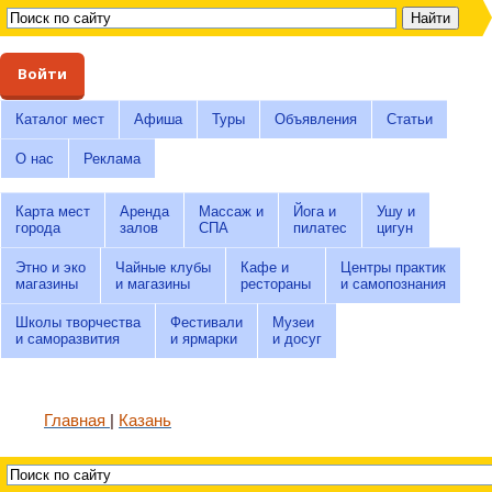
Войти
Каталог мест
Афиша
Туры
Объявления
Статьи
О нас
Реклама
Карта мест
Аренда
Массаж и
Йога и
Ушу и
города
залов
СПА
пилатес
цигун
Этно и эко
Чайные клубы
Кафе и
Центры практик
магазины
и магазины
рестораны
и самопознания
Школы творчества
Фестивали
Музеи
и саморазвития
и ярмарки
и досуг
Главная
Казань