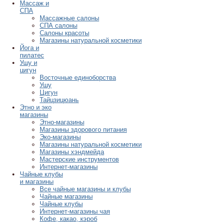
Массаж и
СПА
Массажные салоны
СПА салоны
Салоны красоты
Магазины натуральной косметики
Йога и
пилатес
Ушу и
цигун
Восточные единоборства
Ушу
Цигун
Тайцзицюань
Этно и эко
магазины
Этно-магазины
Магазины здорового питания
Эко-магазины
Магазины натуральной косметики
Магазины хэндмейда
Мастерские инструментов
Интернет-магазины
Чайные клубы
и магазины
Все чайные магазины и клубы
Чайные магазины
Чайные клубы
Интернет-магазины чая
Кофе, какао, кэроб