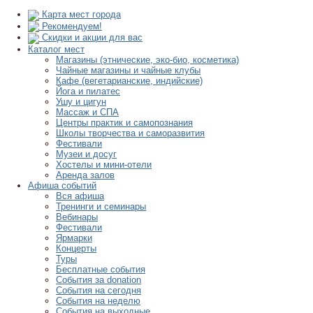
Карта мест города
Рекомендуем!
Скидки и акции для вас
Каталог мест
Магазины (этнические, эко-био, косметика)
Чайные магазины и чайные клубы
Кафе (вегетарианские, индийские)
Йога и пилатес
Ушу и цигун
Массаж и СПА
Центры практик и самопознания
Школы творчества и саморазвития
Фестивали
Музеи и досуг
Хостелы и мини-отели
Аренда залов
Афиша событий
Вся афиша
Тренинги и семинары
Вебинары
Фестивали
Ярмарки
Концерты
Туры
Бесплатные события
События за donation
События на сегодня
События на неделю
События на выходные