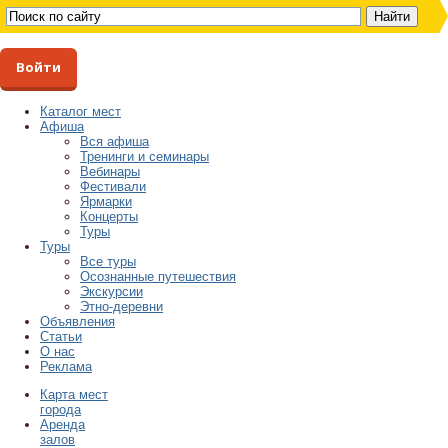
Войти
Каталог мест
Афиша
Вся афиша
Тренинги и семинары
Вебинары
Фестивали
Ярмарки
Концерты
Туры
Туры
Все туры
Осознанные путешествия
Экскурсии
Этно-деревни
Объявления
Статьи
О нас
Реклама
Карта мест
города
Аренда
залов