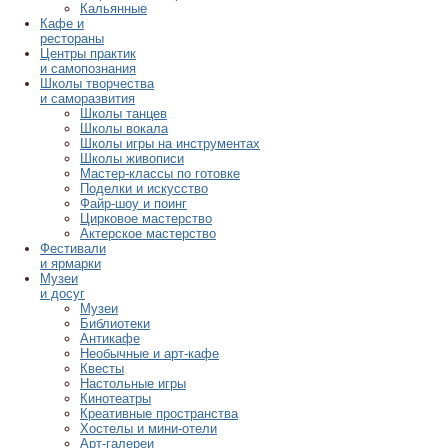
Кальянные
Кафе и
рестораны
Центры практик
и самопознания
Школы творчества
и саморазвития
Школы танцев
Школы вокала
Школы игры на инструментах
Школы живописи
Мастер-классы по готовке
Поделки и искусство
Файр-шоу и поинг
Цирковое мастерство
Актерское мастерство
Фестивали
и ярмарки
Музеи
и досуг
Музеи
Библиотеки
Антикафе
Необычные и арт-кафе
Квесты
Настольные игры
Кинотеатры
Креативные пространства
Хостелы и мини-отели
Арт-галереи