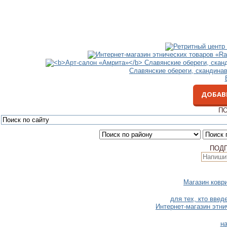
Славянские обереги, скандина
ДОБАВ
ПО
ПОД
Магазин коври
для тех, кто вве
Интернет-магазин этни
н