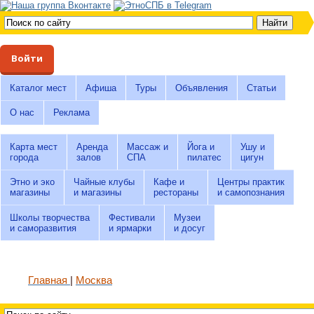
Войти
Каталог мест
Афиша
Туры
Объявления
Статьи
О нас
Реклама
Карта мест
Аренда
Массаж и
Йога и
Ушу и
города
залов
СПА
пилатес
цигун
Этно и эко
Чайные клубы
Кафе и
Центры практик
магазины
и магазины
рестораны
и самопознания
Школы творчества
Фестивали
Музеи
и саморазвития
и ярмарки
и досуг
Главная
Москва