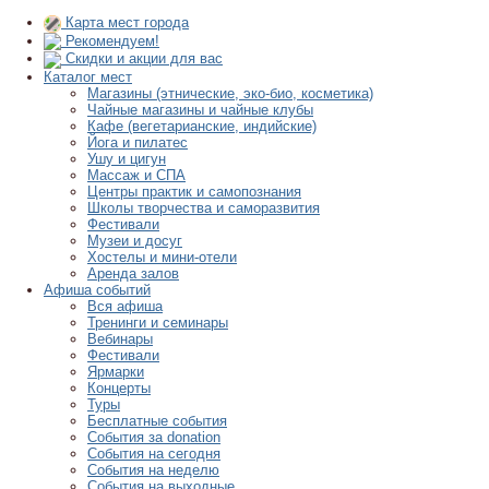
Карта мест города
Рекомендуем!
Скидки и акции для вас
Каталог мест
Магазины (этнические, эко-био, косметика)
Чайные магазины и чайные клубы
Кафе (вегетарианские, индийские)
Йога и пилатес
Ушу и цигун
Массаж и СПА
Центры практик и самопознания
Школы творчества и саморазвития
Фестивали
Музеи и досуг
Хостелы и мини-отели
Аренда залов
Афиша событий
Вся афиша
Тренинги и семинары
Вебинары
Фестивали
Ярмарки
Концерты
Туры
Бесплатные события
События за donation
События на сегодня
События на неделю
События на выходные