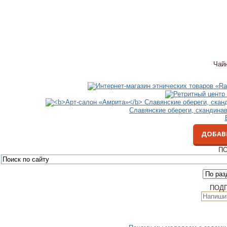
Чай
Славянские обереги, скандина
ДОБАВ
ПО
ПОД