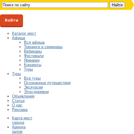
Войти
Каталог мест
Афиша
Вся афиша
Тренинги и семинары
Вебинары
Фестивали
Ярмарки
Концерты
Туры
Туры
Все туры
Осознанные путешествия
Экскурсии
Этно-деревни
Объявления
Статьи
О нас
Реклама
Карта мест
города
Аренда
залов