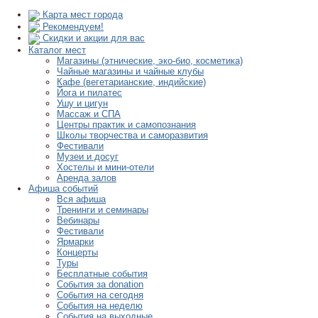
Карта мест города
Рекомендуем!
Скидки и акции для вас
Каталог мест
Магазины (этнические, эко-био, косметика)
Чайные магазины и чайные клубы
Кафе (вегетарианские, индийские)
Йога и пилатес
Ушу и цигун
Массаж и СПА
Центры практик и самопознания
Школы творчества и саморазвития
Фестивали
Музеи и досуг
Хостелы и мини-отели
Аренда залов
Афиша событий
Вся афиша
Тренинги и семинары
Вебинары
Фестивали
Ярмарки
Концерты
Туры
Бесплатные события
События за donation
События на сегодня
События на неделю
События на выходные