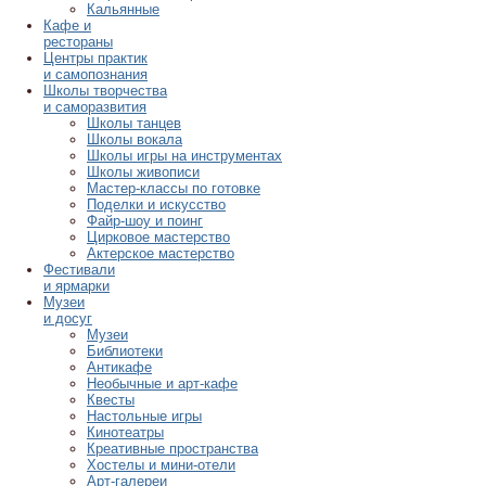
Кальянные
Кафе и
рестораны
Центры практик
и самопознания
Школы творчества
и саморазвития
Школы танцев
Школы вокала
Школы игры на инструментах
Школы живописи
Мастер-классы по готовке
Поделки и искусство
Файр-шоу и поинг
Цирковое мастерство
Актерское мастерство
Фестивали
и ярмарки
Музеи
и досуг
Музеи
Библиотеки
Антикафе
Необычные и арт-кафе
Квесты
Настольные игры
Кинотеатры
Креативные пространства
Хостелы и мини-отели
Арт-галереи