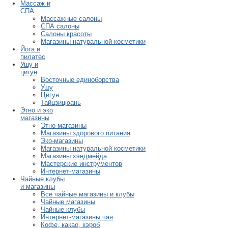
Массаж и
СПА
Массажные салоны
СПА салоны
Салоны красоты
Магазины натуральной косметики
Йога и
пилатес
Ушу и
цигун
Восточные единоборства
Ушу
Цигун
Тайцзицюань
Этно и эко
магазины
Этно-магазины
Магазины здорового питания
Эко-магазины
Магазины натуральной косметики
Магазины хэндмейда
Мастерские инструментов
Интернет-магазины
Чайные клубы
и магазины
Все чайные магазины и клубы
Чайные магазины
Чайные клубы
Интернет-магазины чая
Кофе, какао, кэроб