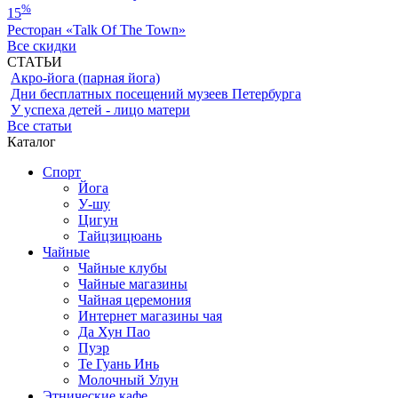
%
15
Ресторан «Talk Of The Town»
Все скидки
СТАТЬИ
Акро-йога (парная йога)
Дни бесплатных посещений музеев Петербурга
У успеха детей - лицо матери
Все статьи
Каталог
Спорт
Йога
У-шу
Цигун
Тайцзицюань
Чайные
Чайные клубы
Чайные магазины
Чайная церемония
Интернет магазины чая
Да Хун Пао
Пуэр
Те Гуань Инь
Молочный Улун
Этнические кафе