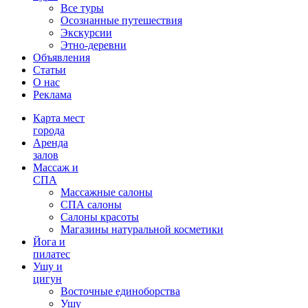
Все туры
Осознанные путешествия
Экскурсии
Этно-деревни
Объявления
Статьи
О нас
Реклама
Карта мест
города
Аренда
залов
Массаж и
СПА
Массажные салоны
СПА салоны
Салоны красоты
Магазины натуральной косметики
Йога и
пилатес
Ушу и
цигун
Восточные единоборства
Ушу