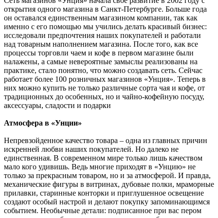
Сеть магазинов «Унция» начала свое развитие в 2002 году с
открытия одного магазина в Санкт-Петербурге. Больше года
он оставался единственным магазином компании, так как
именно с его помощью мы учились делать красивый бизнес:
исследовали предпочтения наших покупателей и работали
над товарным наполнением магазина. После того, как все
процессы торговли чаем и кофе в первом магазине были
налажены, а самые невероятные замыслы реализованы на
практике, стало понятно, что можно создавать сеть. Сейчас
работает более 100 розничных магазинов «Унция». Теперь в
них можно купить не только различные сорта чая и кофе, от
традиционных до особенных, но и чайно-кофейную посуду,
аксессуары, сладости и подарки
Атмосфера в «Унции»
Непревзойденное качество товара – одна из главных причин
искренней любви наших покупателей. Но далеко не
единственная. В современном мире только лишь качеством
мало кого удивишь. Ведь многие приходят в «Унцию» не
только за прекрасным товаром, но и за атмосферой. И правда,
механические фигуры в витринах, дубовые полки, мраморные
прилавки, старинные конторки и приглушенное освещение
создают особый настрой и делают покупку запоминающимся
событием. Необычные детали: подписанное при вас пером