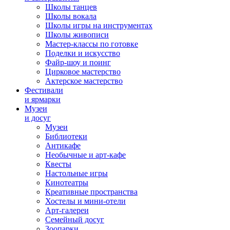
Школы танцев
Школы вокала
Школы игры на инструментах
Школы живописи
Мастер-классы по готовке
Поделки и искусство
Файр-шоу и поинг
Цирковое мастерство
Актерское мастерство
Фестивали
и ярмарки
Музеи
и досуг
Музеи
Библиотеки
Антикафе
Необычные и арт-кафе
Квесты
Настольные игры
Кинотеатры
Креативные пространства
Хостелы и мини-отели
Арт-галереи
Семейный досуг
Зоопарки