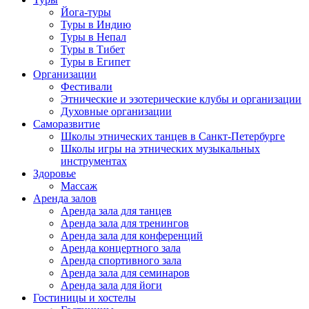
Йога-туры
Туры в Индию
Туры в Непал
Туры в Тибет
Туры в Египет
Организации
Фестивали
Этнические и эзотерические клубы и организации
Духовные организации
Саморазвитие
Школы этнических танцев в Санкт-Петербурге
Школы игры на этнических музыкальных
инструментах
Здоровье
Массаж
Аренда залов
Аренда зала для танцев
Аренда зала для тренингов
Аренда зала для конференций
Аренда концертного зала
Аренда спортивного зала
Аренда зала для семинаров
Аренда зала для йоги
Гостиницы и хостелы