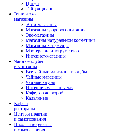
Цигун
Тайцзицюань
Этно и эко
магазины
Этно-магазины
Магазины здорового питания
Эко-магазины
Магазины натуральной косметики
Магазины хэндмейда
Мастерские инструментов
Интернет-магазины
Чайные клубы
и магазины
Все чайные магазины и клубы
Чайные магазины
Чайные клубы
Интернет-магазины чая
Кофе, какао, кэроб
Кальянные
Кафе и
рестораны
Центры практик
и самопознания
Школы творчества
и саморазвития