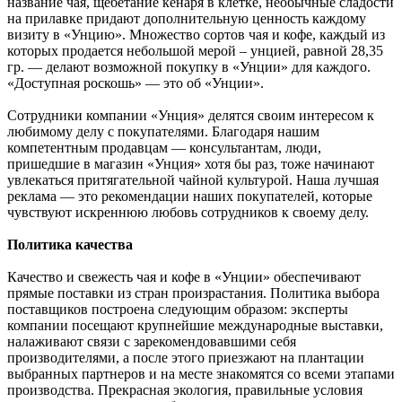
название чая, щебетание кенаря в клетке, необычные сладости
на прилавке придают дополнительную ценность каждому
визиту в «Унцию». Множество сортов чая и кофе, каждый из
которых продается небольшой мерой – унцией, равной 28,35
гр. — делают возможной покупку в «Унции» для каждого.
«Доступная роскошь» — это об «Унции».
Сотрудники компании «Унция» делятся своим интересом к
любимому делу с покупателями. Благодаря нашим
компетентным продавцам — консультантам, люди,
пришедшие в магазин «Унция» хотя бы раз, тоже начинают
увлекаться притягательной чайной культурой. Наша лучшая
реклама — это рекомендации наших покупателей, которые
чувствуют искреннюю любовь сотрудников к своему делу.
Политика качества
Качество и свежесть чая и кофе в «Унции» обеспечивают
прямые поставки из стран произрастания. Политика выбора
поставщиков построена следующим образом: эксперты
компании посещают крупнейшие международные выставки,
налаживают связи с зарекомендовавшими себя
производителями, а после этого приезжают на плантации
выбранных партнеров и на месте знакомятся со всеми этапами
производства. Прекрасная экология, правильные условия