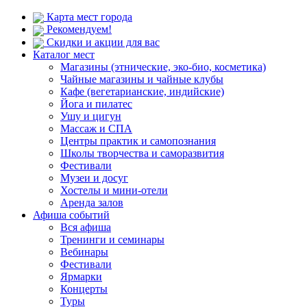
Карта мест города
Рекомендуем!
Скидки и акции для вас
Каталог мест
Магазины (этнические, эко-био, косметика)
Чайные магазины и чайные клубы
Кафе (вегетарианские, индийские)
Йога и пилатес
Ушу и цигун
Массаж и СПА
Центры практик и самопознания
Школы творчества и саморазвития
Фестивали
Музеи и досуг
Хостелы и мини-отели
Аренда залов
Афиша событий
Вся афиша
Тренинги и семинары
Вебинары
Фестивали
Ярмарки
Концерты
Туры