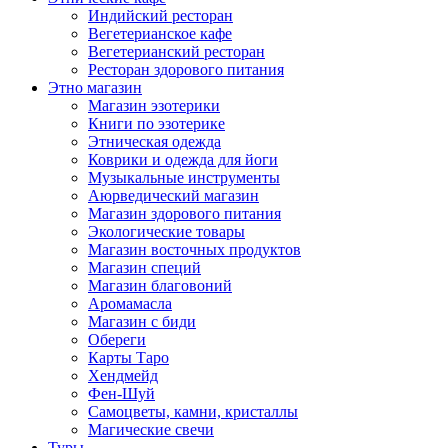
Индийский ресторан
Вегетерианское кафе
Вегетерианский ресторан
Ресторан здорового питания
Этно магазин
Магазин эзотерики
Книги по эзотерике
Этническая одежда
Коврики и одежда для йоги
Музыкальные инструменты
Аюрведический магазин
Магазин здорового питания
Экологические товары
Магазин восточных продуктов
Магазин специй
Магазин благовоний
Аромамасла
Магазин с биди
Обереги
Карты Таро
Хендмейд
Фен-Шуй
Самоцветы, камни, кристаллы
Магические свечи
Туры