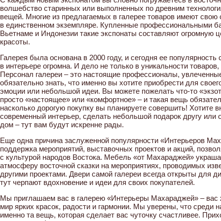
волшебство старинных или выполненных по древним технолог
вещей. Многие из предлагаемых в галерее товаров имеют свою
в единственном экземпляре. Купленные профессиональными ба
Вьетнаме и Индонезии такие экспонаты составляют огромную ц
красоты.
Галерея была основана в 2000 году, и сегодня ее популярность
в интерьере огромна. И дело не только в уникальности товаров,
Персонал галереи – это настоящие профессионалы, увлеченны
обязательно знать, что именно вы хотите приобрести для своег
эмоции или небольшой идеи. Вы можете пожелать что-то «экзот
просто «настоящее» или «комфортное» – и такая вещь обязател
насколько дорогую покупку вы планируете совершить! Хотите 
современный интерьер, сделать небольшой подарок другу или 
дом – тут вам будут искренне рады.
Еще одна причина заслуженной популярности «Интерьеров Мах
поддержка мероприятий, выставочных проектов и акций, позво
с культурой народов Востока. Мебель «от Махараджей» украша
атмосферу восточной сказки на мероприятиях, проводимых из
другими проектами. Двери самой галереи всегда открыты для ди
тут черпают вдохновение и идеи для своих покупателей.
Мы приглашаем вас в галерею «Интерьеры Махараджей» – вас
мир ярких красок, радости и гармонии. Мы уверены, что среди 
именно та вещь, которая сделает вас чуточку счастливее. При