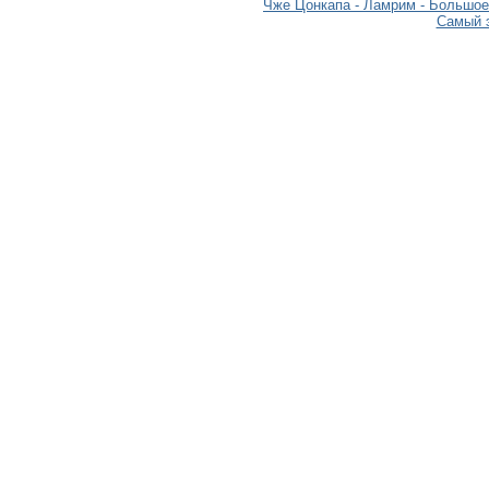
Чже Цонкапа - Ламрим - Большое
Самый э