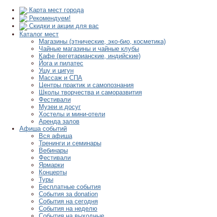
Карта мест города
Рекомендуем!
Скидки и акции для вас
Каталог мест
Магазины (этнические, эко-био, косметика)
Чайные магазины и чайные клубы
Кафе (вегетарианские, индийские)
Йога и пилатес
Ушу и цигун
Массаж и СПА
Центры практик и самопознания
Школы творчества и саморазвития
Фестивали
Музеи и досуг
Хостелы и мини-отели
Аренда залов
Афиша событий
Вся афиша
Тренинги и семинары
Вебинары
Фестивали
Ярмарки
Концерты
Туры
Бесплатные события
События за donation
События на сегодня
События на неделю
События на выходные