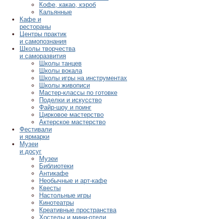
Кофе, какао, кэроб
Кальянные
Кафе и
рестораны
Центры практик
и самопознания
Школы творчества
и саморазвития
Школы танцев
Школы вокала
Школы игры на инструментах
Школы живописи
Мастер-классы по готовке
Поделки и искусство
Файр-шоу и поинг
Цирковое мастерство
Актерское мастерство
Фестивали
и ярмарки
Музеи
и досуг
Музеи
Библиотеки
Антикафе
Необычные и арт-кафе
Квесты
Настольные игры
Кинотеатры
Креативные пространства
Хостелы и мини-отели