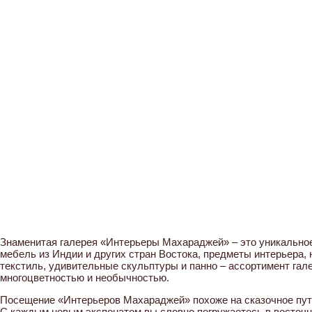
Знаменитая галерея «Интерьеры Махараджей» – это уникальное
мебель из Индии и других стран Востока, предметы интерьера,
текстиль, удивительные скульптуры и панно – ассортимент гал
многоцветностью и необычностью.
Посещение «Интерьеров Махараджей» похоже на сказочное пут
С каждым новым экспонатом вы словно погружаетесь в восточн