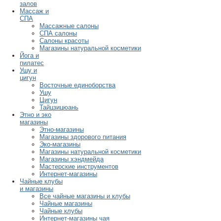
залов
Массаж и
СПА
Массажные салоны
СПА салоны
Салоны красоты
Магазины натуральной косметики
Йога и
пилатес
Ушу и
цигун
Восточные единоборства
Ушу
Цигун
Тайцзицюань
Этно и эко
магазины
Этно-магазины
Магазины здорового питания
Эко-магазины
Магазины натуральной косметики
Магазины хэндмейда
Мастерские инструментов
Интернет-магазины
Чайные клубы
и магазины
Все чайные магазины и клубы
Чайные магазины
Чайные клубы
Интернет-магазины чая