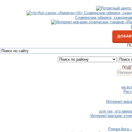
Славянские обереги, скандина
ДОБАВ
ПО
ПОД
на вс
Рест
Интернет-мага
для тех, кто вве
Интернет-магазин этни
Раджа-йога –