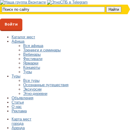
Войти
Каталог мест
Афиша
Вся афиша
Тренинги и семинары
Вебинары
Фестивали
Ярмарки
Концерты
Туры
Туры
Все туры
Осознанные путешествия
Экскурсии
Этно-деревни
Объявления
Статьи
О нас
Реклама
Карта мест
города
Аренда