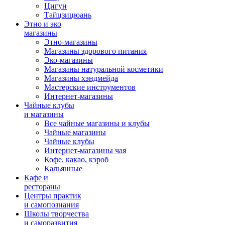
Цигун
Тайцзицюань
Этно и эко
магазины
Этно-магазины
Магазины здорового питания
Эко-магазины
Магазины натуральной косметики
Магазины хэндмейда
Мастерские инструментов
Интернет-магазины
Чайные клубы
и магазины
Все чайные магазины и клубы
Чайные магазины
Чайные клубы
Интернет-магазины чая
Кофе, какао, кэроб
Кальянные
Кафе и
рестораны
Центры практик
и самопознания
Школы творчества
и саморазвития