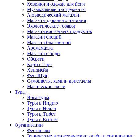
Коврики и одежда для йоги
Музыкальные инструменты
Аюрведический магазин
Магазин здорового питания
Экологические товары
Магазин восточных продуктов
Магазин специй
Магазин благовоний
Аромамасла
Магазин с биди
Обереги
Карты Таро
Хендмейд
Фен-Шуй
Самоцветы, камни, кристаллы
Магические свечи
Туры
Йога-туры
Туры в Индию
Туры в Непал
Туры в Тибет
Туры в Египет
Организации
Фестивали
Этнические и эзотерические клубы и организации