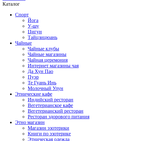
Каталог
Спорт
Йога
У-шу
Цигун
Тайцзицюань
Чайные
Чайные клубы
Чайные магазины
Чайная церемония
Интернет магазины чая
Да Хун Пао
Пуэр
Те Гуань Инь
Молочный Улун
Этнические кафе
Индийский ресторан
Вегетерианское кафе
Вегетерианский ресторан
Ресторан здорового питания
Этно магазин
Магазин эзотерики
Книги по эзотерике
Этническая одежда