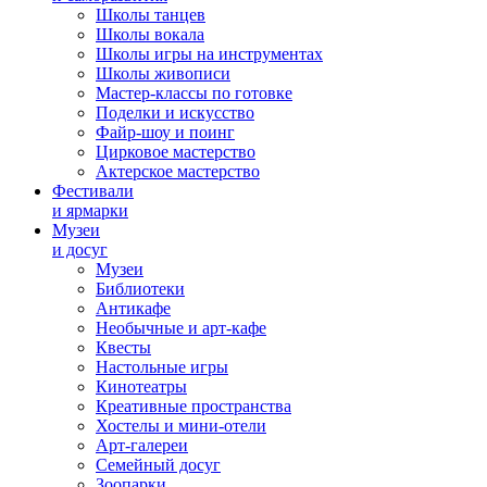
Школы танцев
Школы вокала
Школы игры на инструментах
Школы живописи
Мастер-классы по готовке
Поделки и искусство
Файр-шоу и поинг
Цирковое мастерство
Актерское мастерство
Фестивали
и ярмарки
Музеи
и досуг
Музеи
Библиотеки
Антикафе
Необычные и арт-кафе
Квесты
Настольные игры
Кинотеатры
Креативные пространства
Хостелы и мини-отели
Арт-галереи
Семейный досуг
Зоопарки