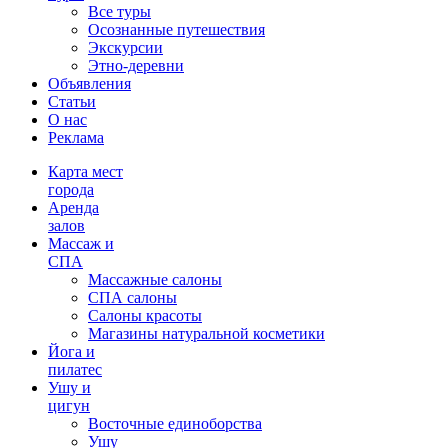
Все туры
Осознанные путешествия
Экскурсии
Этно-деревни
Объявления
Статьи
О нас
Реклама
Карта мест
города
Аренда
залов
Массаж и
СПА
Массажные салоны
СПА салоны
Салоны красоты
Магазины натуральной косметики
Йога и
пилатес
Ушу и
цигун
Восточные единоборства
Ушу