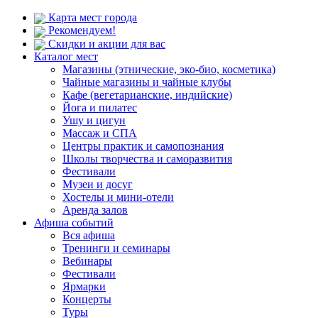
Карта мест города
Рекомендуем!
Скидки и акции для вас
Каталог мест
Магазины (этнические, эко-био, косметика)
Чайные магазины и чайные клубы
Кафе (вегетарианские, индийские)
Йога и пилатес
Ушу и цигун
Массаж и СПА
Центры практик и самопознания
Школы творчества и саморазвития
Фестивали
Музеи и досуг
Хостелы и мини-отели
Аренда залов
Афиша событий
Вся афиша
Тренинги и семинары
Вебинары
Фестивали
Ярмарки
Концерты
Туры