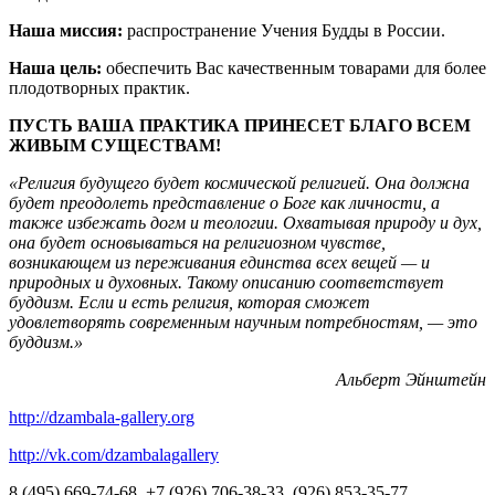
Наша миссия:
распространение Учения Будды в России.
Наша цель:
обеспечить Вас качественным товарами для более
плодотворных практик.
ПУСТЬ ВАША ПРАКТИКА ПРИНЕСЕТ БЛАГО ВСЕМ
ЖИВЫМ СУЩЕСТВАМ!
«Религия будущего будет космической религией. Она должна
будет преодолеть представление о Боге как личности, а
также избежать догм и теологии. Охватывая природу и дух,
она будет основываться на религиозном чувстве,
возникающем из переживания единства всех вещей — и
природных и духовных. Такому описанию соответствует
буддизм. Если и есть религия, которая сможет
удовлетворять современным научным потребностям, — это
буддизм.»
Альберт Эйнштейн
http://dzambala-gallery.org
http://vk.com/dzambalagallery
8 (495) 669-74-68, +7 (926) 706-38-33, (926) 853-35-77