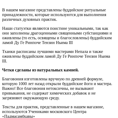
В нашем магазине представлены буддийские ритуальные
принадлежности, которые используются для выполнения
различных духовных практик.
Наши статуэтки являются поистине уникальными, так как
они заполнены драгоценными священными субстанциями и
оживлены (то есть, освящены и благословлены) буддийским
ламой Ду Ге Ринпоче Тензин Ньима III
Тханки расписаны лучшими мастерами Непала и также
оживлены буддийским ламой Ду Ге Ринпоче Тензин Ньима
III.
Четки сделаны из натуральных камней.
Благовония изготовлены вручную по древней формуле,
которую 1000 лет назад открыли буддийские йоги и мастера.
Важно! Все благовония нетоксичны, не вызывают
привыкания, не содержат химических добавок и не
загрязняют окружающую среду.
Тексты для практик, представленные в нашем магазине,
используются Учениками московского Центра
«Падмасамбхавы»