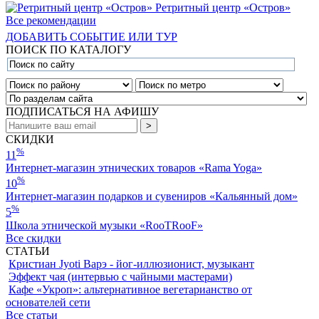
Ретритный центр «Остров»
Все рекомендации
ДОБАВИТЬ СОБЫТИЕ ИЛИ ТУР
ПОИСК ПО КАТАЛОГУ
ПОДПИСАТЬСЯ НА АФИШУ
СКИДКИ
%
11
Интернет-магазин этнических товаров «Rama Yoga»
%
10
Интернет-магазин подарков и сувениров «Кальянный дом»
%
5
Школа этнической музыки «RooTRooF»
Все скидки
СТАТЬИ
Кристиан Jyoti Варэ - йог-иллюзионист, музыкант
Эффект чая (интервью с чайными мастерами)
Кафе «Укроп»: альтернативное вегетарианство от
основателей сети
Все статьи