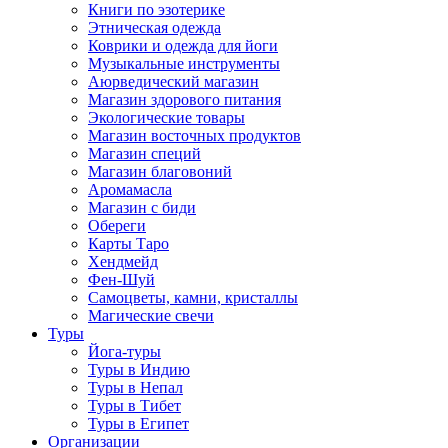
Книги по эзотерике
Этническая одежда
Коврики и одежда для йоги
Музыкальные инструменты
Аюрведический магазин
Магазин здорового питания
Экологические товары
Магазин восточных продуктов
Магазин специй
Магазин благовоний
Аромамасла
Магазин с биди
Обереги
Карты Таро
Хендмейд
Фен-Шуй
Самоцветы, камни, кристаллы
Магические свечи
Туры
Йога-туры
Туры в Индию
Туры в Непал
Туры в Тибет
Туры в Египет
Организации