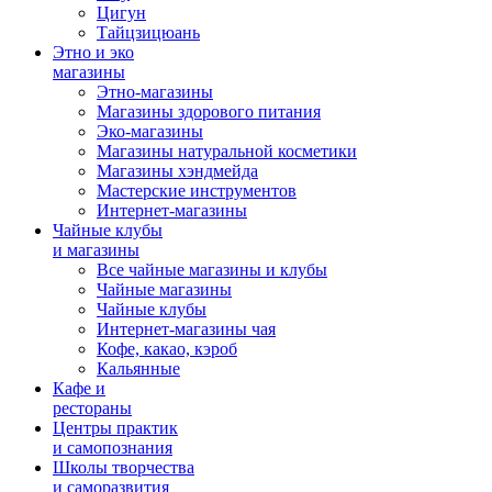
Цигун
Тайцзицюань
Этно и эко
магазины
Этно-магазины
Магазины здорового питания
Эко-магазины
Магазины натуральной косметики
Магазины хэндмейда
Мастерские инструментов
Интернет-магазины
Чайные клубы
и магазины
Все чайные магазины и клубы
Чайные магазины
Чайные клубы
Интернет-магазины чая
Кофе, какао, кэроб
Кальянные
Кафе и
рестораны
Центры практик
и самопознания
Школы творчества
и саморазвития