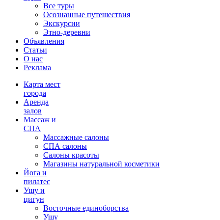
Все туры
Осознанные путешествия
Экскурсии
Этно-деревни
Объявления
Статьи
О нас
Реклама
Карта мест
города
Аренда
залов
Массаж и
СПА
Массажные салоны
СПА салоны
Салоны красоты
Магазины натуральной косметики
Йога и
пилатес
Ушу и
цигун
Восточные единоборства
Ушу