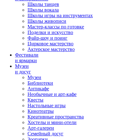
Школы танцев
Школы вокала
Школы игры на инструментах
Школы живописи
Мастер-классы по готовке
Поделки и искусство
Файр-шоу и поинг
Цирковое мастерство
Актерское мастерство
Фестивали
и ярмарки
Музеи
и досуг
Музеи
Библиотеки
Антикафе
Необычные и арт-кафе
Квесты
Настольные игры
Кинотеатры
Креативные пространства
Хостелы и мини-отели
Арт-галереи
Семейный досуг
Зоопарки