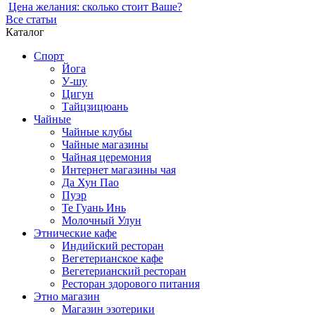
Цена желания: сколько стоит Ваше?
Все статьи
Каталог
Спорт
Йога
У-шу
Цигун
Тайцзицюань
Чайные
Чайные клубы
Чайные магазины
Чайная церемония
Интернет магазины чая
Да Хун Пао
Пуэр
Те Гуань Инь
Молочный Улун
Этнические кафе
Индийский ресторан
Вегетерианское кафе
Вегетерианский ресторан
Ресторан здорового питания
Этно магазин
Магазин эзотерики