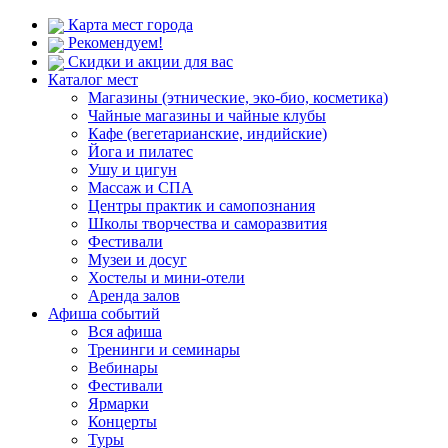
Карта мест города
Рекомендуем!
Скидки и акции для вас
Каталог мест
Магазины (этнические, эко-био, косметика)
Чайные магазины и чайные клубы
Кафе (вегетарианские, индийские)
Йога и пилатес
Ушу и цигун
Массаж и СПА
Центры практик и самопознания
Школы творчества и саморазвития
Фестивали
Музеи и досуг
Хостелы и мини-отели
Аренда залов
Афиша событий
Вся афиша
Тренинги и семинары
Вебинары
Фестивали
Ярмарки
Концерты
Туры