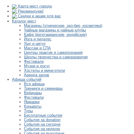
Карта мест города
Рекомендуем!
Скидки и акции для вас
Каталог мест
Магазины (этнические, эко-био, косметика)
Чайные магазины и чайные клубы
Кафе (вегетарианские, индийские)
Йога и пилатес
Ушу и цигун
Массаж и СПА
Центры практик и самопознания
Школы творчества и саморазвития
Фестивали
Музеи и досуг
Хостелы и мини-отели
Аренда залов
Афиша событий
Вся афиша
Тренинги и семинары
Вебинары
Фестивали
Ярмарки
Концерты
Туры
Бесплатные события
События за donation
События на сегодня
События на неделю
События на выходные