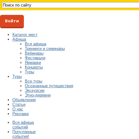
Войти
Каталог мест
Афиша
Вся афиша
Тренинги и семинары
Вебинары
Фестивали
Ярмарки
Концерты
Туры
Туры
Все туры
Осознанные путешествия
Экскурсии
Этно-деревни
Объявления
Статьи
О нас
Реклама
Вся афиша
событий
Популярные
события!