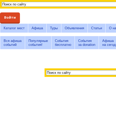
Войти
Каталог мест
Афиша
Туры
Объявления
Статьи
О н
Вся афиша
Популярные
События
События
Афиша
событий
события!
бесплатно
за donation
на сегод