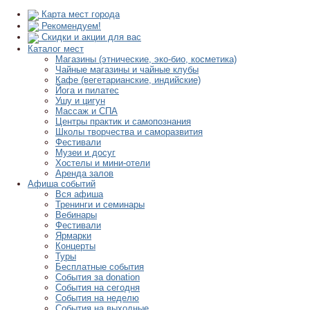
Карта мест города
Рекомендуем!
Скидки и акции для вас
Каталог мест
Магазины (этнические, эко-био, косметика)
Чайные магазины и чайные клубы
Кафе (вегетарианские, индийские)
Йога и пилатес
Ушу и цигун
Массаж и СПА
Центры практик и самопознания
Школы творчества и саморазвития
Фестивали
Музеи и досуг
Хостелы и мини-отели
Аренда залов
Афиша событий
Вся афиша
Тренинги и семинары
Вебинары
Фестивали
Ярмарки
Концерты
Туры
Бесплатные события
События за donation
События на сегодня
События на неделю
События на выходные