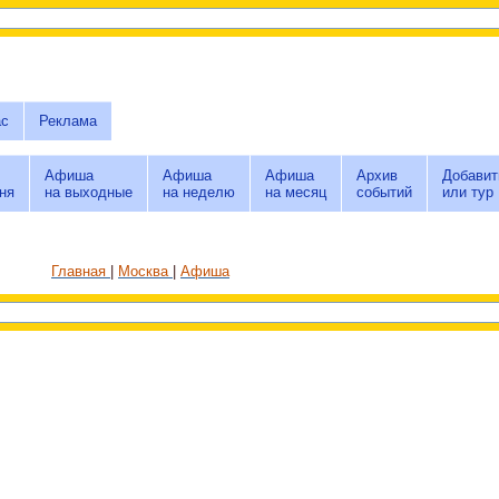
ас
Реклама
Афиша
Афиша
Афиша
Архив
Добавит
ня
на выходные
на неделю
на месяц
событий
или тур
Главная
Москва
Афиша