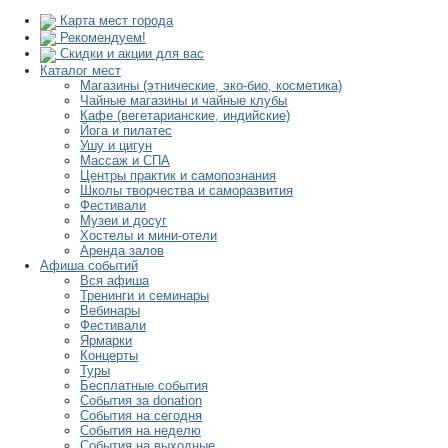
Карта мест города
Рекомендуем!
Скидки и акции для вас
Каталог мест
Магазины (этнические, эко-био, косметика)
Чайные магазины и чайные клубы
Кафе (вегетарианские, индийские)
Йога и пилатес
Ушу и цигун
Массаж и СПА
Центры практик и самопознания
Школы творчества и саморазвития
Фестивали
Музеи и досуг
Хостелы и мини-отели
Аренда залов
Афиша событий
Вся афиша
Тренинги и семинары
Вебинары
Фестивали
Ярмарки
Концерты
Туры
Бесплатные события
События за donation
События на сегодня
События на неделю
События на выходные