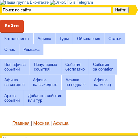
Войти
Каталог мест
Афиша
Туры
Объявления
Статьи
О нас
Реклама
Вся афиша
Популярные
События
События
событий
события!
бесплатно
за donation
Афиша
Афиша
Афиша
Афиша
на сегодня
на выходные
на неделю
на месяц
Архив
Добавить событие
событий
или тур
Главная
Москва
Афиша