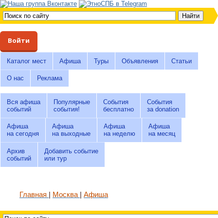
Войти
Каталог мест
Афиша
Туры
Объявления
Статьи
О нас
Реклама
Вся афиша
Популярные
События
События
событий
события!
бесплатно
за donation
Афиша
Афиша
Афиша
Афиша
на сегодня
на выходные
на неделю
на месяц
Архив
Добавить событие
событий
или тур
Главная
Москва
Афиша