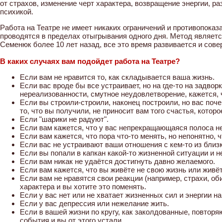
от страхов, изменение черт характера, возвращение энергии, ра
психикой.
Работа на Театре не имеет никаких ограничений и противопоказ
проводятся в пределах отыгрывания одного дня. Метод являетс
Семенюк более 10 лет назад, все это время развивается и сов
В каких случаях вам подойдет работа на Театре?
Если вам не нравится то, как складывается ваша жизнь.
Если вас вроде бы все устраивает, но на где-то на задвор
нереализованности, смутное неудовлетворение, кажется, ч
Если вы строили-строили, наконец построили, но вас поч
то, что вы получили, не приносит вам того счастья, котор
Если "шарики не радуют".
Если вам кажется, что у вас непрекращающаяся полоса н
Если вам кажется, что пора что-то менять, но непонятно, чт
Если вас не устраивают ваши отношения с кем-то из близ
Если вы попали в капкан какой-то жизненной ситуации и 
Если вам никак не удаётся достигнуть давно желаемого.
Если вам кажется, что вы живёте не свою жизнь или живёт
Если вам не нравятся свои реакции (например, страхи, об
характера и вы хотите это поменять.
Если у вас нет или не хватает жизненных сил и энергии н
Если у вас депрессия или нежелание жить.
Если в вашей жизни по кругу, как заколдованные, повторя
события и вы от этого устали.