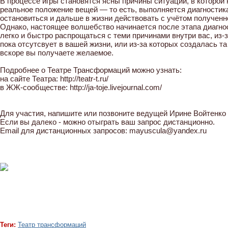
В процессе игры становятся ясны причины ситуации, в которой
реальное положение вещей — то есть, выполняется диагностика
остановиться и дальше в жизни действовать с учётом получен
Однако, настоящее волшебство начинается после этапа диагнос
легко и быстро распрощаться с теми причинами внутри вас, из
пока отсутсвует в вашей жизни, или из-за которых создалась та
вскоре вы получаете желаемое.
Подробнее о Театре Трансформаций можно узнать:
на сайте Театра: http://teatr-t.ru/
в ЖЖ-сообществе: http://ja-toje.livejournal.com/
Для участия, напишите или позвоните ведущей Ирине Войтенко п
Если вы далеко - можно отыграть ваш запрос дистанционно.
Email для дистанционных запросов: mayuscula@yandex.ru
Теги:
Театр трансформаций