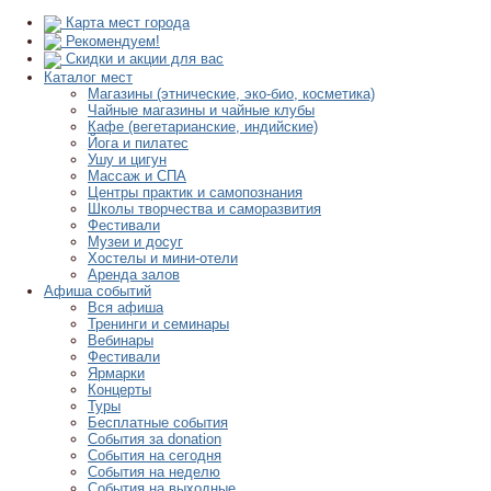
Карта мест города
Рекомендуем!
Скидки и акции для вас
Каталог мест
Магазины (этнические, эко-био, косметика)
Чайные магазины и чайные клубы
Кафе (вегетарианские, индийские)
Йога и пилатес
Ушу и цигун
Массаж и СПА
Центры практик и самопознания
Школы творчества и саморазвития
Фестивали
Музеи и досуг
Хостелы и мини-отели
Аренда залов
Афиша событий
Вся афиша
Тренинги и семинары
Вебинары
Фестивали
Ярмарки
Концерты
Туры
Бесплатные события
События за donation
События на сегодня
События на неделю
События на выходные