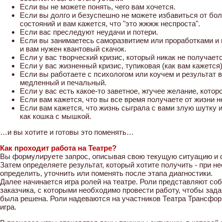
Если вы не можете понять, чего вам хочется.
Если вы долго и безуспешно не можете избавиться от бол
состояний и вам кажется, что "это жжжж неспроста".
Если вас преследуют неудачи и потери.
Если вы занимаетесь саморазвитием или проработками и в
и вам нужен квантовый скачок.
Если у вас творческий кризис, который никак не получает
Если у вас жизненный кризис, тупиковая (как вам кажется
Если вы работаете с психологом или коучем и результат в
медленный и печальный.
Если у вас есть какое-то заветное, жгучее желание, котор
Если вам кажется, что вы все время получаете от жизни не
Если вам кажется, что жизнь сыграла с вами злую шутку и
как кошка с мышкой.
…и вы хотите и готовы это поменять…
Как проходит работа на Театре?
Вы формулируете запрос, описывая свою текущую ситуацию и 
Затем определяете результат, который хотите получить - при н
определить, уточнить или поменять после этапа диагностики.
Далее начинается игра ролей на театре. Роли представляют со
заказчика, с которыми необходимо провести работу, чтобы задач
была решена. Роли надеваются на участников Театра Трансфор
игра.