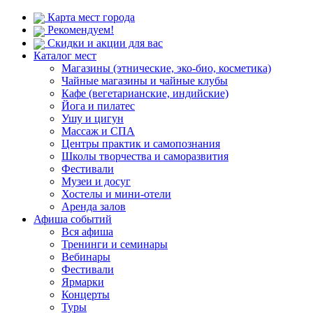
Карта мест города
Рекомендуем!
Скидки и акции для вас
Каталог мест
Магазины (этнические, эко-био, косметика)
Чайные магазины и чайные клубы
Кафе (вегетарианские, индийские)
Йога и пилатес
Ушу и цигун
Массаж и СПА
Центры практик и самопознания
Школы творчества и саморазвития
Фестивали
Музеи и досуг
Хостелы и мини-отели
Аренда залов
Афиша событий
Вся афиша
Тренинги и семинары
Вебинары
Фестивали
Ярмарки
Концерты
Туры