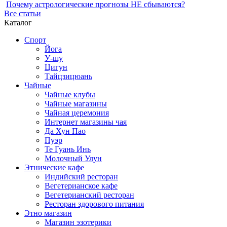
Почему астрологические прогнозы НЕ сбываются?
Все статьи
Каталог
Спорт
Йога
У-шу
Цигун
Тайцзицюань
Чайные
Чайные клубы
Чайные магазины
Чайная церемония
Интернет магазины чая
Да Хун Пао
Пуэр
Те Гуань Инь
Молочный Улун
Этнические кафе
Индийский ресторан
Вегетерианское кафе
Вегетерианский ресторан
Ресторан здорового питания
Этно магазин
Магазин эзотерики