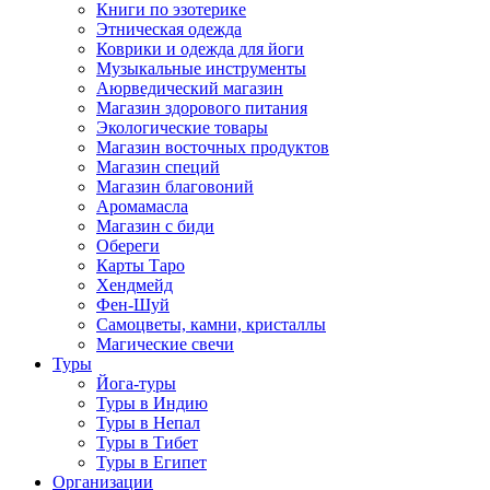
Книги по эзотерике
Этническая одежда
Коврики и одежда для йоги
Музыкальные инструменты
Аюрведический магазин
Магазин здорового питания
Экологические товары
Магазин восточных продуктов
Магазин специй
Магазин благовоний
Аромамасла
Магазин с биди
Обереги
Карты Таро
Хендмейд
Фен-Шуй
Самоцветы, камни, кристаллы
Магические свечи
Туры
Йога-туры
Туры в Индию
Туры в Непал
Туры в Тибет
Туры в Египет
Организации