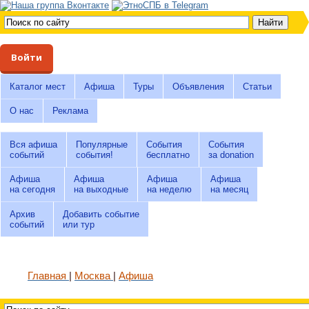
Войти
Каталог мест
Афиша
Туры
Объявления
Статьи
О нас
Реклама
Вся афиша
Популярные
События
События
событий
события!
бесплатно
за donation
Афиша
Афиша
Афиша
Афиша
на сегодня
на выходные
на неделю
на месяц
Архив
Добавить событие
событий
или тур
Главная
Москва
Афиша