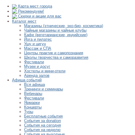
Карта мест города
Рекомендуем!
Скидки и акции для вас
Каталог мест
Магазины (этнические, эко-био, косметика)
Чайные магазины и чайные клубы
Кафе (вегетарианские, индийские)
Йога и пилатес
Ушу и цигун
Массаж и СПА
Центры практик и самопознания
Школы творчества и саморазвития
Фестивали
Музеи и досуг
Хостелы и мини-отели
Аренда залов
Афиша событий
Вся афиша
Тренинги и семинары
Вебинары
Фестивали
Ярмарки
Концерты
Туры
Бесплатные события
События за donation
События на сегодня
События на неделю
События на выходные