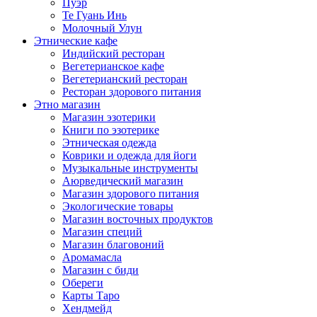
Пуэр
Те Гуань Инь
Молочный Улун
Этнические кафе
Индийский ресторан
Вегетерианское кафе
Вегетерианский ресторан
Ресторан здорового питания
Этно магазин
Магазин эзотерики
Книги по эзотерике
Этническая одежда
Коврики и одежда для йоги
Музыкальные инструменты
Аюрведический магазин
Магазин здорового питания
Экологические товары
Магазин восточных продуктов
Магазин специй
Магазин благовоний
Аромамасла
Магазин с биди
Обереги
Карты Таро
Хендмейд