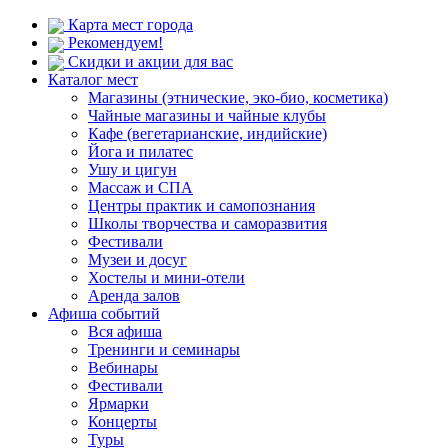
Карта мест города
Рекомендуем!
Скидки и акции для вас
Каталог мест
Магазины (этнические, эко-био, косметика)
Чайные магазины и чайные клубы
Кафе (вегетарианские, индийские)
Йога и пилатес
Ушу и цигун
Массаж и СПА
Центры практик и самопознания
Школы творчества и саморазвития
Фестивали
Музеи и досуг
Хостелы и мини-отели
Аренда залов
Афиша событий
Вся афиша
Тренинги и семинары
Вебинары
Фестивали
Ярмарки
Концерты
Туры