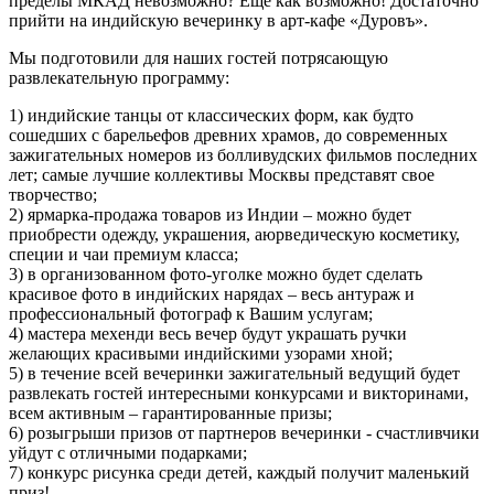
пределы МКАД невозможно? Еще как возможно! Достаточно
прийти на индийскую вечеринку в арт-кафе «Дуровъ».
Мы подготовили для наших гостей потрясающую
развлекательную программу:
1) индийские танцы от классических форм, как будто
сошедших с барельефов древних храмов, до современных
зажигательных номеров из болливудских фильмов последних
лет; самые лучшие коллективы Москвы представят свое
творчество;
2) ярмарка-продажа товаров из Индии – можно будет
приобрести одежду, украшения, аюрведическую косметику,
специи и чаи премиум класса;
3) в организованном фото-уголке можно будет сделать
красивое фото в индийских нарядах – весь антураж и
профессиональный фотограф к Вашим услугам;
4) мастера мехенди весь вечер будут украшать ручки
желающих красивыми индийскими узорами хной;
5) в течение всей вечеринки зажигательный ведущий будет
развлекать гостей интересными конкурсами и викторинами,
всем активным – гарантированные призы;
6) розыгрыши призов от партнеров вечеринки - счастливчики
уйдут с отличными подарками;
7) конкурс рисунка среди детей, каждый получит маленький
приз!