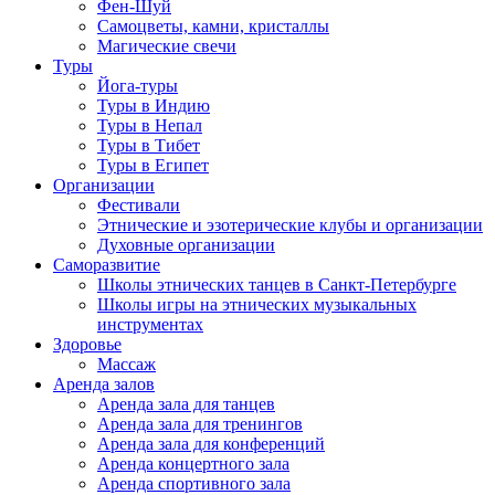
Фен-Шуй
Самоцветы, камни, кристаллы
Магические свечи
Туры
Йога-туры
Туры в Индию
Туры в Непал
Туры в Тибет
Туры в Египет
Организации
Фестивали
Этнические и эзотерические клубы и организации
Духовные организации
Саморазвитие
Школы этнических танцев в Санкт-Петербурге
Школы игры на этнических музыкальных
инструментах
Здоровье
Массаж
Аренда залов
Аренда зала для танцев
Аренда зала для тренингов
Аренда зала для конференций
Аренда концертного зала
Аренда спортивного зала