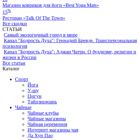
Магазин ковриков для йоги «Best Yoga Mats»
%
15
Ресторан «Talk Of The Town»
Все скидки
СТАТЬИ
Самый экологичный город в мире
Канал "Бодрость Духа": Геннадий Бревде. Трансперсональная
психология
Канал "Бодрость Духа": Аджан Чатри. О буддизме, религии и
жизни в России
Все статьи
Каталог
Спорт
Йога
У-шу
Цигун
Тайцзицюань
Чайные
Чайные клубы
Чайные магазины
Чайная церемония
Интернет магазины чая
Да Хун Пао