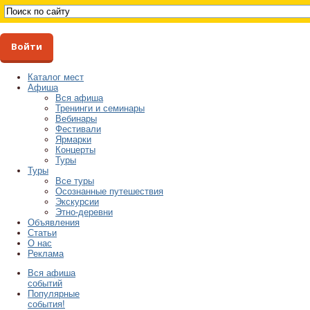
Войти
Каталог мест
Афиша
Вся афиша
Тренинги и семинары
Вебинары
Фестивали
Ярмарки
Концерты
Туры
Туры
Все туры
Осознанные путешествия
Экскурсии
Этно-деревни
Объявления
Статьи
О нас
Реклама
Вся афиша
событий
Популярные
события!