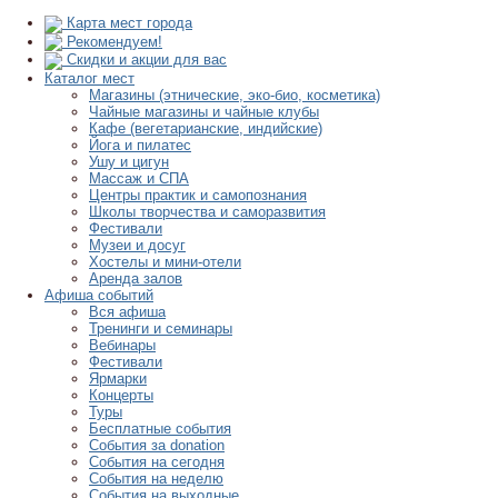
Карта мест города
Рекомендуем!
Скидки и акции для вас
Каталог мест
Магазины (этнические, эко-био, косметика)
Чайные магазины и чайные клубы
Кафе (вегетарианские, индийские)
Йога и пилатес
Ушу и цигун
Массаж и СПА
Центры практик и самопознания
Школы творчества и саморазвития
Фестивали
Музеи и досуг
Хостелы и мини-отели
Аренда залов
Афиша событий
Вся афиша
Тренинги и семинары
Вебинары
Фестивали
Ярмарки
Концерты
Туры
Бесплатные события
События за donation
События на сегодня
События на неделю
События на выходные