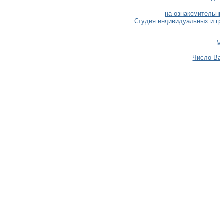
на ознакомительн
Студия индивидуальных и г
М
Число Ва