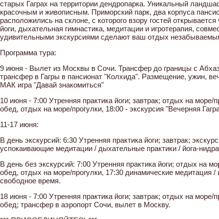
старых Гаграх на территории дендропарка. Уникальный ландша
красочным и живописным. Приморский парк, два корпуса пансио
расположились на склоне, с которого взору гостей открываетс
йоги, дыхательная гимнастика, медитации и игротерапия, совме
удивительными экскурсиями сделают ваш отдых незабываемы
Программа тура:
9 июня - Вылет из Москвы в Сочи. Трансфер до границы с Абхаз
трансфер в Гагры в пансионат "Колхида". Размещение, ужин, ве
МАК игра "Давай знакомиться"
10 июня - 7:00 Утренняя практика йоги; завтрак; отдых на море/
обед, отдых на море/прогулки, 18:00 - экскурсия "Вечерняя Гагра
11-17 июня:
В день экскурсий: 6:30 Утренняя практика йоги; завтрак; экскурс
успокаивающие медитации / дыхательные практики / йога-нидра
В день без экскурсий: 7:00 Утренняя практика йоги; отдых на м
обед, отдых на море/прогулки, 17:30 динамические медитация / и
свободное время.
18 июня - 7:00 Утренняя практика йоги; завтрак; отдых на море/
обед; трансфер в аэропорт Сочи, вылет в Москву.