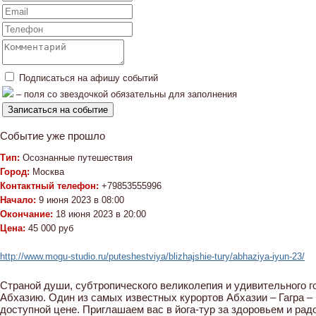
Подписаться на афишу событий
– поля со звездочкой обязательны для заполнения
Событие уже прошло
Тип:
Осознанные путешествия
Город:
Москва
Контактный телефон:
+79853555996
Начало:
9 июня 2023 в 08:00
Окончание:
18 июня 2023 в 20:00
Цена:
45 000 руб
http://www.mogu-studio.ru/puteshestviya/blizhajshie-tury/abhaziya-iyun-23/
Страной души, субтропического великолепия и удивительного 
Абхазию. Один из самых известных курортов Абхазии – Гагра –
доступной цене. Приглашаем вас в йога-тур за здоровьем и рад