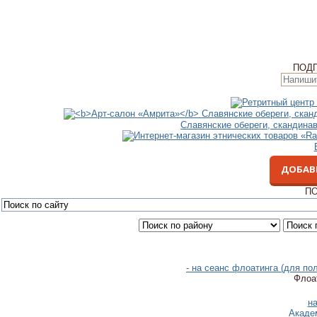
ПОД
Славянские обереги, скандина
ДОБАВ
ПО
- на сеанс флоатинга (для п
Флоат
н
Акаде