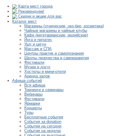
Карта мест города
Рекомендуем!
Скидки и акции для вас
Каталог мест
Магазины (этнические, эко-био, косметика)
Чайные магазины и чайные клубы
Кафе (вегетарианские, индийские)
Йога и пилатес
Ушу и цигун
Массаж и СПА
Центры практик и самопознания
Школы творчества и саморазвития
Фестивали
Музеи и досуг
Хостелы и мини-отели
Аренда залов
Афиша событий
Вся афиша
Тренинги и семинары
Вебинары
Фестивали
Ярмарки
Концерты
Туры
Бесплатные события
События за donation
События на сегодня
События на неделю
События на выходные