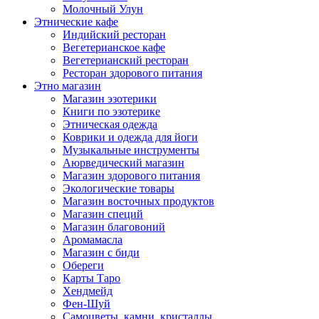
Молочный Улун
Этнические кафе
Индийский ресторан
Вегетерианское кафе
Вегетерианский ресторан
Ресторан здорового питания
Этно магазин
Магазин эзотерики
Книги по эзотерике
Этническая одежда
Коврики и одежда для йоги
Музыкальные инструменты
Аюрведический магазин
Магазин здорового питания
Экологические товары
Магазин восточных продуктов
Магазин специй
Магазин благовоний
Аромамасла
Магазин с биди
Обереги
Карты Таро
Хендмейд
Фен-Шуй
Самоцветы, камни, кристаллы