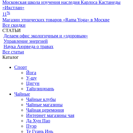
Московская школа изучения наследия Карлоса Кастанеды
«Икстлан»
%
11
Магазин этнических товаров «Rama Yoga» в Москве
Все скидки
СТАТЬИ
Делаем офис экологичным и «здоровым»
Управление энергией
Наука Аюрведа о травах
Все статьи
Каталог
Спорт
Йога
У-шу
Цигун
Тайцзицюань
Чайные
Чайные клубы
Чайные магазины
Чайная церемония
Интернет магазины чая
Да Хун Пао
Пуэр
Те Гуань Инь