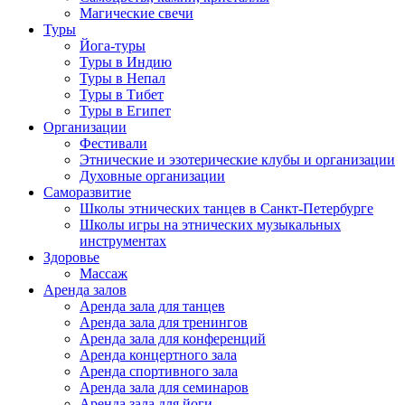
Магические свечи
Туры
Йога-туры
Туры в Индию
Туры в Непал
Туры в Тибет
Туры в Египет
Организации
Фестивали
Этнические и эзотерические клубы и организации
Духовные организации
Саморазвитие
Школы этнических танцев в Санкт-Петербурге
Школы игры на этнических музыкальных
инструментах
Здоровье
Массаж
Аренда залов
Аренда зала для танцев
Аренда зала для тренингов
Аренда зала для конференций
Аренда концертного зала
Аренда спортивного зала
Аренда зала для семинаров
Аренда зала для йоги