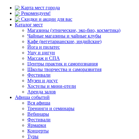
Карта мест города
Рекомендуем!
Скидки и акции для вас
Каталог мест
Магазины (этнические, эко-био, косметика)
Чайные магазины и чайные клубы
Кафе (вегетарианские, индийские)
Йога и пилатес
Ушу и цигун
Массаж и СПА
Центры практик и самопознания
Школы творчества и саморазвития
Фестивали
Музеи и досуг
Хостелы и мини-отели
Аренда залов
Афиша событий
Вся афиша
Тренинги и семинары
Вебинары
Фестивали
Ярмарки
Концерты
Туры