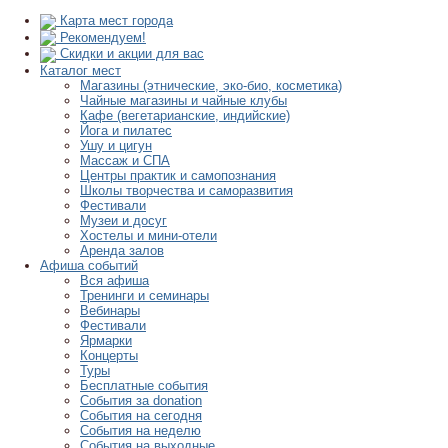
Карта мест города
Рекомендуем!
Скидки и акции для вас
Каталог мест
Магазины (этнические, эко-био, косметика)
Чайные магазины и чайные клубы
Кафе (вегетарианские, индийские)
Йога и пилатес
Ушу и цигун
Массаж и СПА
Центры практик и самопознания
Школы творчества и саморазвития
Фестивали
Музеи и досуг
Хостелы и мини-отели
Аренда залов
Афиша событий
Вся афиша
Тренинги и семинары
Вебинары
Фестивали
Ярмарки
Концерты
Туры
Бесплатные события
События за donation
События на сегодня
События на неделю
События на выходные