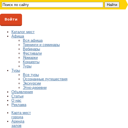
Войти
Каталог мест
Афиша
Вся афиша
Тренинги и семинары
Вебинары
Фестивали
Ярмарки
Концерты
Туры
Туры
Все туры
Осознанные путешествия
Экскурсии
Этно-деревни
Объявления
Статьи
О нас
Реклама
Карта мест
города
Аренда
залов