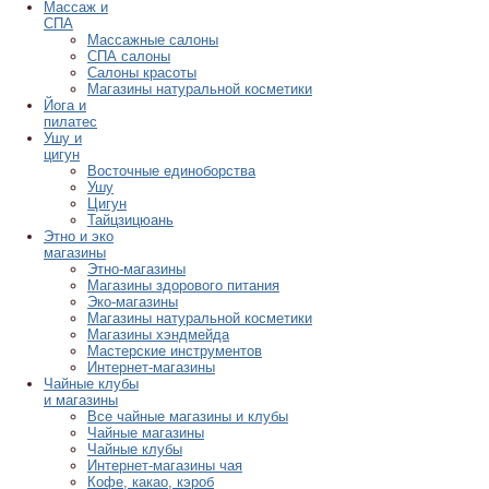
Массаж и
СПА
Массажные салоны
СПА салоны
Салоны красоты
Магазины натуральной косметики
Йога и
пилатес
Ушу и
цигун
Восточные единоборства
Ушу
Цигун
Тайцзицюань
Этно и эко
магазины
Этно-магазины
Магазины здорового питания
Эко-магазины
Магазины натуральной косметики
Магазины хэндмейда
Мастерские инструментов
Интернет-магазины
Чайные клубы
и магазины
Все чайные магазины и клубы
Чайные магазины
Чайные клубы
Интернет-магазины чая
Кофе, какао, кэроб