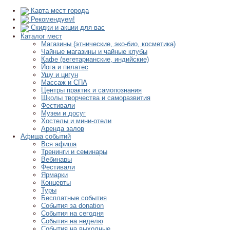
Карта мест города
Рекомендуем!
Скидки и акции для вас
Каталог мест
Магазины (этнические, эко-био, косметика)
Чайные магазины и чайные клубы
Кафе (вегетарианские, индийские)
Йога и пилатес
Ушу и цигун
Массаж и СПА
Центры практик и самопознания
Школы творчества и саморазвития
Фестивали
Музеи и досуг
Хостелы и мини-отели
Аренда залов
Афиша событий
Вся афиша
Тренинги и семинары
Вебинары
Фестивали
Ярмарки
Концерты
Туры
Бесплатные события
События за donation
События на сегодня
События на неделю
События на выходные