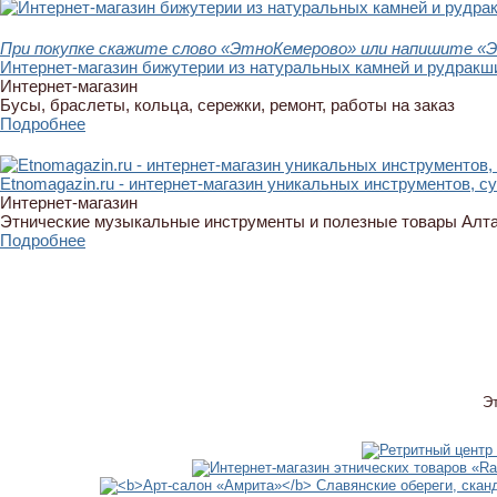
При покупке скажите слово «ЭтноКемерово» или напишите «Э
Интернет-магазин бижутерии из натуральных камней и рудракши
Интернет-магазин
Бусы, браслеты, кольца, сережки, ремонт, работы на заказ
Подробнее
Etnomagazin.ru - интернет-магазин уникальных инструментов, с
Интернет-магазин
Этнические музыкальные инструменты и полезные товары Алт
Подробнее
Э