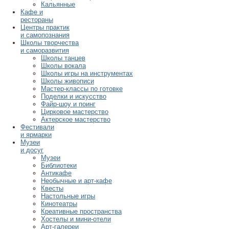
Кальянные
Кафе и
рестораны
Центры практик
и самопознания
Школы творчества
и саморазвития
Школы танцев
Школы вокала
Школы игры на инструментах
Школы живописи
Мастер-классы по готовке
Поделки и искусство
Файр-шоу и поинг
Цирковое мастерство
Актерское мастерство
Фестивали
и ярмарки
Музеи
и досуг
Музеи
Библиотеки
Антикафе
Необычные и арт-кафе
Квесты
Настольные игры
Кинотеатры
Креативные пространства
Хостелы и мини-отели
Арт-галереи