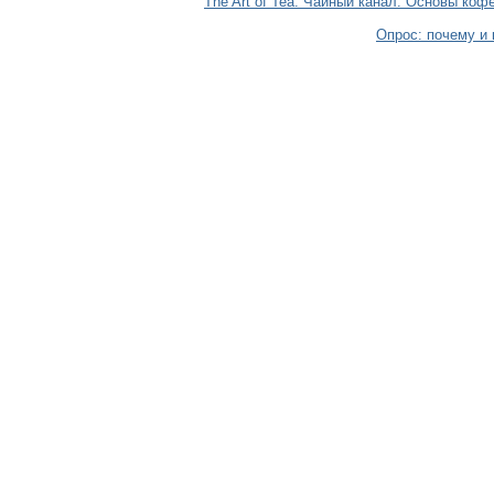
The Art of Tea. Чайный канал: Основы коф
Опрос: почему и