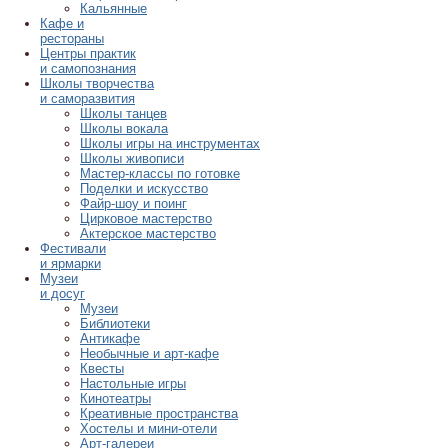
Кальянные
Кафе и
рестораны
Центры практик
и самопознания
Школы творчества
и саморазвития
Школы танцев
Школы вокала
Школы игры на инструментах
Школы живописи
Мастер-классы по готовке
Поделки и искусство
Файр-шоу и поинг
Цирковое мастерство
Актерское мастерство
Фестивали
и ярмарки
Музеи
и досуг
Музеи
Библиотеки
Антикафе
Необычные и арт-кафе
Квесты
Настольные игры
Кинотеатры
Креативные пространства
Хостелы и мини-отели
Арт-галереи