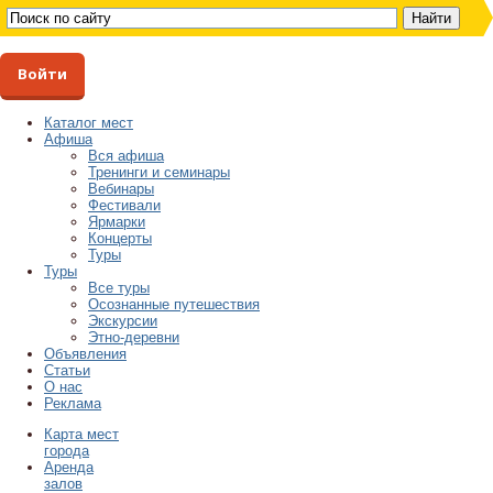
Войти
Каталог мест
Афиша
Вся афиша
Тренинги и семинары
Вебинары
Фестивали
Ярмарки
Концерты
Туры
Туры
Все туры
Осознанные путешествия
Экскурсии
Этно-деревни
Объявления
Статьи
О нас
Реклама
Карта мест
города
Аренда
залов