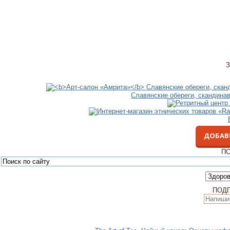
З
Славянские обереги, скандина
ДОБАВ
ПО
ПОД