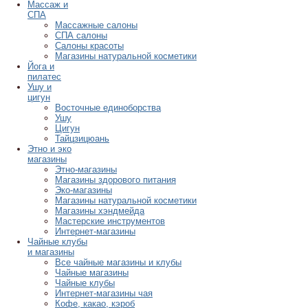
Массаж и
СПА
Массажные салоны
СПА салоны
Салоны красоты
Магазины натуральной косметики
Йога и
пилатес
Ушу и
цигун
Восточные единоборства
Ушу
Цигун
Тайцзицюань
Этно и эко
магазины
Этно-магазины
Магазины здорового питания
Эко-магазины
Магазины натуральной косметики
Магазины хэндмейда
Мастерские инструментов
Интернет-магазины
Чайные клубы
и магазины
Все чайные магазины и клубы
Чайные магазины
Чайные клубы
Интернет-магазины чая
Кофе, какао, кэроб