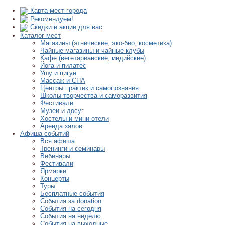
Карта мест города
Рекомендуем!
Скидки и акции для вас
Каталог мест
Магазины (этнические, эко-био, косметика)
Чайные магазины и чайные клубы
Кафе (вегетарианские, индийские)
Йога и пилатес
Ушу и цигун
Массаж и СПА
Центры практик и самопознания
Школы творчества и саморазвития
Фестивали
Музеи и досуг
Хостелы и мини-отели
Аренда залов
Афиша событий
Вся афиша
Тренинги и семинары
Вебинары
Фестивали
Ярмарки
Концерты
Туры
Бесплатные события
События за donation
События на сегодня
События на неделю
События на выходные