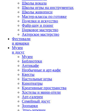
Школы вокала
Школы игры на инструментах
Школы живописи
Мастер-классы по готовке
Поделки и искусство
Файр-шоу и поинг
Цирковое мастерство
Актерское мастерство
Фестивали
и ярмарки
Музеи
и досуг
Музеи
Библиотеки
Антикафе
Необычные и арт-кафе
Квесты
Настольные игры
Кинотеатры
Креативные пространства
Хостелы и мини-отели
Арт-галереи
Семейный досуг
Зоопарки
Этно-деревни