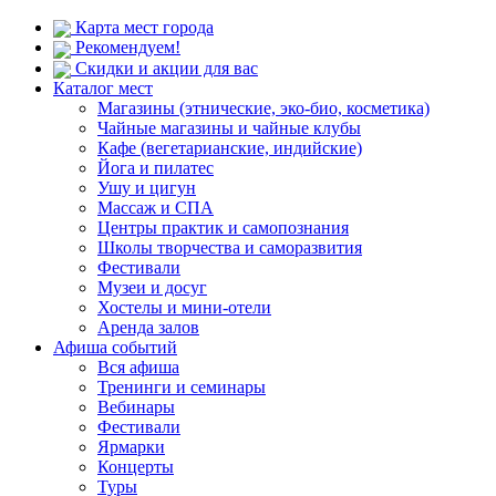
Карта мест города
Рекомендуем!
Скидки и акции для вас
Каталог мест
Магазины (этнические, эко-био, косметика)
Чайные магазины и чайные клубы
Кафе (вегетарианские, индийские)
Йога и пилатес
Ушу и цигун
Массаж и СПА
Центры практик и самопознания
Школы творчества и саморазвития
Фестивали
Музеи и досуг
Хостелы и мини-отели
Аренда залов
Афиша событий
Вся афиша
Тренинги и семинары
Вебинары
Фестивали
Ярмарки
Концерты
Туры