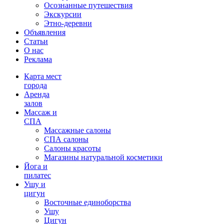
Осознанные путешествия
Экскурсии
Этно-деревни
Объявления
Статьи
О нас
Реклама
Карта мест
города
Аренда
залов
Массаж и
СПА
Массажные салоны
СПА салоны
Салоны красоты
Магазины натуральной косметики
Йога и
пилатес
Ушу и
цигун
Восточные единоборства
Ушу
Цигун