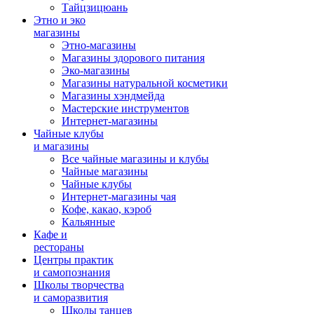
Тайцзицюань
Этно и эко
магазины
Этно-магазины
Магазины здорового питания
Эко-магазины
Магазины натуральной косметики
Магазины хэндмейда
Мастерские инструментов
Интернет-магазины
Чайные клубы
и магазины
Все чайные магазины и клубы
Чайные магазины
Чайные клубы
Интернет-магазины чая
Кофе, какао, кэроб
Кальянные
Кафе и
рестораны
Центры практик
и самопознания
Школы творчества
и саморазвития
Школы танцев