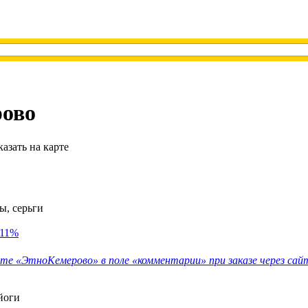
рово
казать на карте
ы, серьги
11%
е «ЭтноКемерово» в поле «комментарии» при заказе через сай
йоги