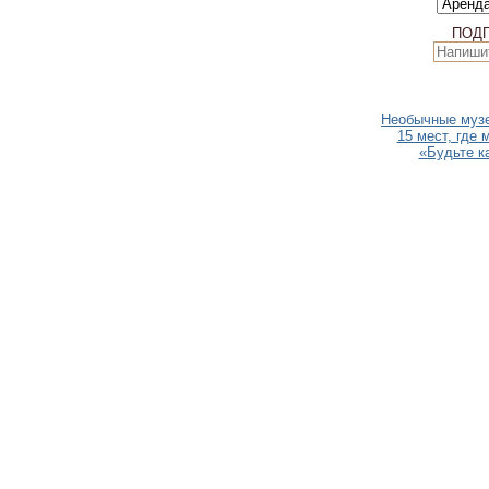
ПОД
Необычные музеи
15 мест, где 
«Будьте ка