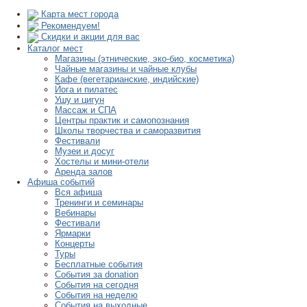
Карта мест города
Рекомендуем!
Скидки и акции для вас
Каталог мест
Магазины (этнические, эко-био, косметика)
Чайные магазины и чайные клубы
Кафе (вегетарианские, индийские)
Йога и пилатес
Ушу и цигун
Массаж и СПА
Центры практик и самопознания
Школы творчества и саморазвития
Фестивали
Музеи и досуг
Хостелы и мини-отели
Аренда залов
Афиша событий
Вся афиша
Тренинги и семинары
Вебинары
Фестивали
Ярмарки
Концерты
Туры
Бесплатные события
События за donation
События на сегодня
События на неделю
События на выходные