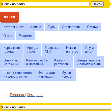
Войти
Каталог мест
Афиша
Туры
Объявления
Статьи
О нас
Реклама
Карта мест
Аренда
Массаж и
Йога и
Ушу и
города
залов
СПА
пилатес
цигун
Этно и эко
Чайные клубы
Кафе и
Центры практик
магазины
и магазины
рестораны
и самопознания
Школы творчества
Фестивали
Музеи
и саморазвития
и ярмарки
и досуг
Главная
Кемерово