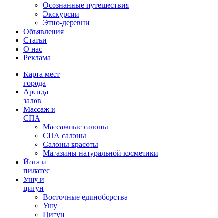
Осознанные путешествия
Экскурсии
Этно-деревни
Объявления
Статьи
О нас
Реклама
Карта мест
города
Аренда
залов
Массаж и
СПА
Массажные салоны
СПА салоны
Салоны красоты
Магазины натуральной косметики
Йога и
пилатес
Ушу и
цигун
Восточные единоборства
Ушу
Цигун