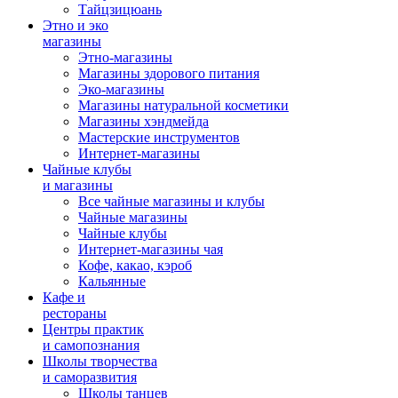
Тайцзицюань
Этно и эко
магазины
Этно-магазины
Магазины здорового питания
Эко-магазины
Магазины натуральной косметики
Магазины хэндмейда
Мастерские инструментов
Интернет-магазины
Чайные клубы
и магазины
Все чайные магазины и клубы
Чайные магазины
Чайные клубы
Интернет-магазины чая
Кофе, какао, кэроб
Кальянные
Кафе и
рестораны
Центры практик
и самопознания
Школы творчества
и саморазвития
Школы танцев