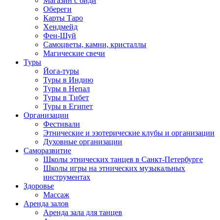
Магазин с биди
Обереги
Карты Таро
Хендмейд
Фен-Шуй
Самоцветы, камни, кристаллы
Магические свечи
Туры
Йога-туры
Туры в Индию
Туры в Непал
Туры в Тибет
Туры в Египет
Организации
Фестивали
Этнические и эзотерические клубы и организации
Духовные организации
Саморазвитие
Школы этнических танцев в Санкт-Петербурге
Школы игры на этнических музыкальных
инструментах
Здоровье
Массаж
Аренда залов
Аренда зала для танцев