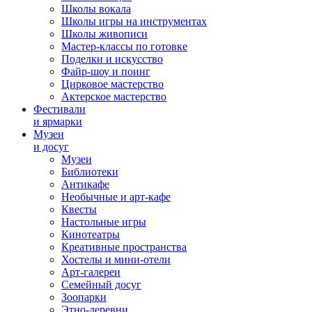
Школы вокала
Школы игры на инструментах
Школы живописи
Мастер-классы по готовке
Поделки и искусство
Файр-шоу и поинг
Цирковое мастерство
Актерское мастерство
Фестивали
и ярмарки
Музеи
и досуг
Музеи
Библиотеки
Антикафе
Необычные и арт-кафе
Квесты
Настольные игры
Кинотеатры
Креативные пространства
Хостелы и мини-отели
Арт-галереи
Семейный досуг
Зоопарки
Этно-деревни