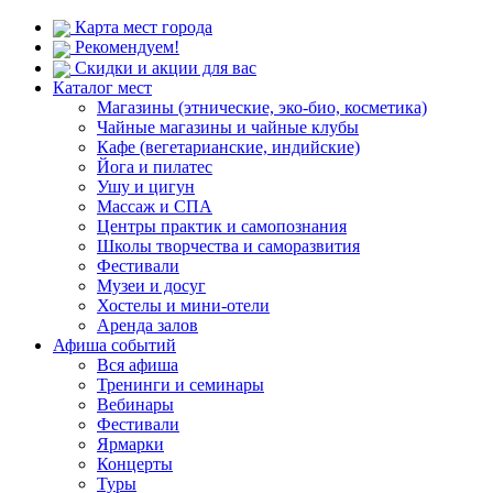
Карта мест города
Рекомендуем!
Скидки и акции для вас
Каталог мест
Магазины (этнические, эко-био, косметика)
Чайные магазины и чайные клубы
Кафе (вегетарианские, индийские)
Йога и пилатес
Ушу и цигун
Массаж и СПА
Центры практик и самопознания
Школы творчества и саморазвития
Фестивали
Музеи и досуг
Хостелы и мини-отели
Аренда залов
Афиша событий
Вся афиша
Тренинги и семинары
Вебинары
Фестивали
Ярмарки
Концерты
Туры