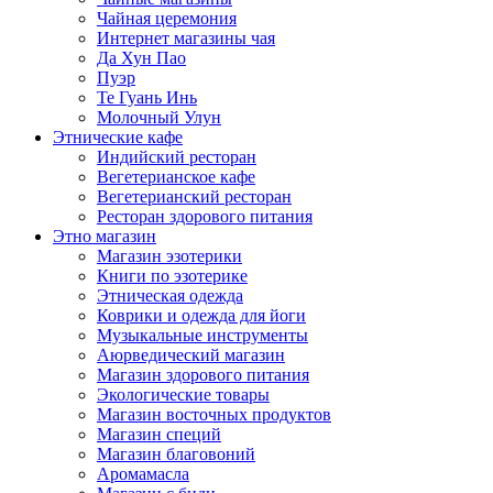
Чайная церемония
Интернет магазины чая
Да Хун Пао
Пуэр
Те Гуань Инь
Молочный Улун
Этнические кафе
Индийский ресторан
Вегетерианское кафе
Вегетерианский ресторан
Ресторан здорового питания
Этно магазин
Магазин эзотерики
Книги по эзотерике
Этническая одежда
Коврики и одежда для йоги
Музыкальные инструменты
Аюрведический магазин
Магазин здорового питания
Экологические товары
Магазин восточных продуктов
Магазин специй
Магазин благовоний
Аромамасла