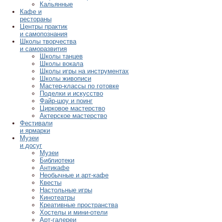
Кальянные
Кафе и
рестораны
Центры практик
и самопознания
Школы творчества
и саморазвития
Школы танцев
Школы вокала
Школы игры на инструментах
Школы живописи
Мастер-классы по готовке
Поделки и искусство
Файр-шоу и поинг
Цирковое мастерство
Актерское мастерство
Фестивали
и ярмарки
Музеи
и досуг
Музеи
Библиотеки
Антикафе
Необычные и арт-кафе
Квесты
Настольные игры
Кинотеатры
Креативные пространства
Хостелы и мини-отели
Арт-галереи