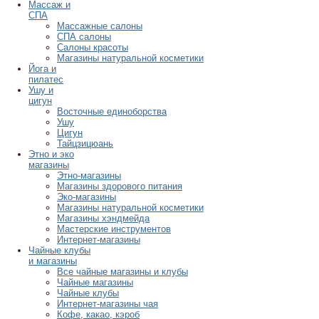
Массаж и
СПА
Массажные салоны
СПА салоны
Салоны красоты
Магазины натуральной косметики
Йога и
пилатес
Ушу и
цигун
Восточные единоборства
Ушу
Цигун
Тайцзицюань
Этно и эко
магазины
Этно-магазины
Магазины здорового питания
Эко-магазины
Магазины натуральной косметики
Магазины хэндмейда
Мастерские инструментов
Интернет-магазины
Чайные клубы
и магазины
Все чайные магазины и клубы
Чайные магазины
Чайные клубы
Интернет-магазины чая
Кофе, какао, кэроб