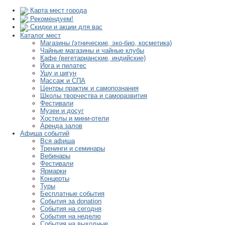
Карта мест города
Рекомендуем!
Скидки и акции для вас
Каталог мест
Магазины (этнические, эко-био, косметика)
Чайные магазины и чайные клубы
Кафе (вегетарианские, индийские)
Йога и пилатес
Ушу и цигун
Массаж и СПА
Центры практик и самопознания
Школы творчества и саморазвития
Фестивали
Музеи и досуг
Хостелы и мини-отели
Аренда залов
Афиша событий
Вся афиша
Тренинги и семинары
Вебинары
Фестивали
Ярмарки
Концерты
Туры
Бесплатные события
События за donation
События на сегодня
События на неделю
События на выходные