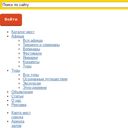
Войти
Каталог мест
Афиша
Вся афиша
Тренинги и семинары
Вебинары
Фестивали
Ярмарки
Концерты
Туры
Туры
Все туры
Осознанные путешествия
Экскурсии
Этно-деревни
Объявления
Статьи
О нас
Реклама
Карта мест
города
Аренда
залов