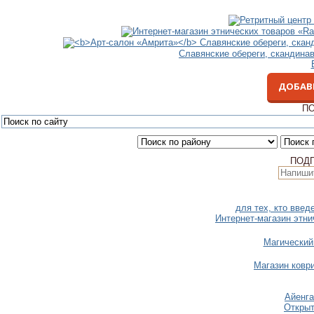
Славянские обереги, скандина
ДОБАВ
ПО
ПОД
для тех, кто вве
Интернет-магазин этни
Магический
Магазин коври
Айенга
Откры