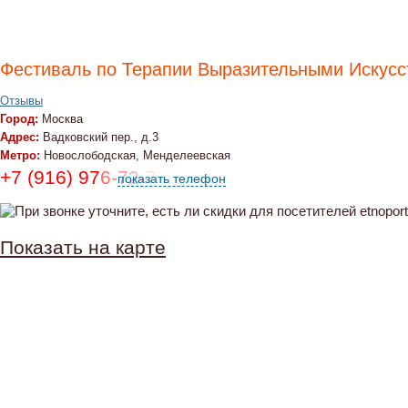
Фестиваль по Терапии Выразительными Искус
Отзывы
Город:
Москва
Адрес:
Вадковский пер., д.3
Метро:
Новослободская, Менделеевская
+7 (916) 976-72-73, (926) 687-25-54
показать телефон
Показать на карте