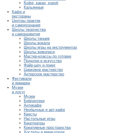
Кофе, какао, кэроб
Кальянные
Кафе и
рестораны
Центры практик
и самопознания
Школы творчества
и саморазвития
Школы танцев
Школы вокала
Школы игры на инструментах
Школы живописи
Мастер-классы по готовке
Поделки и искусство
Файр-шоу и поинг
Цирковое мастерство
Актерское мастерство
Фестивали
и ярмарки
Музеи
и досуг
Музеи
Библиотеки
Антикафе
Необычные и арт-кафе
Квесты
Настольные игры
Кинотеатры
Креативные пространства
Хостелы и мини-отели