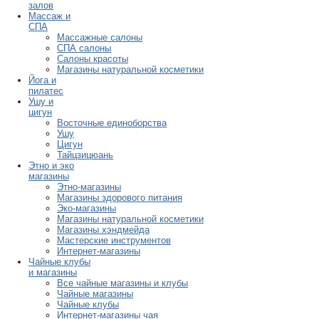
залов
Массаж и
СПА
Массажные салоны
СПА салоны
Салоны красоты
Магазины натуральной косметики
Йога и
пилатес
Ушу и
цигун
Восточные единоборства
Ушу
Цигун
Тайцзицюань
Этно и эко
магазины
Этно-магазины
Магазины здорового питания
Эко-магазины
Магазины натуральной косметики
Магазины хэндмейда
Мастерские инструментов
Интернет-магазины
Чайные клубы
и магазины
Все чайные магазины и клубы
Чайные магазины
Чайные клубы
Интернет-магазины чая