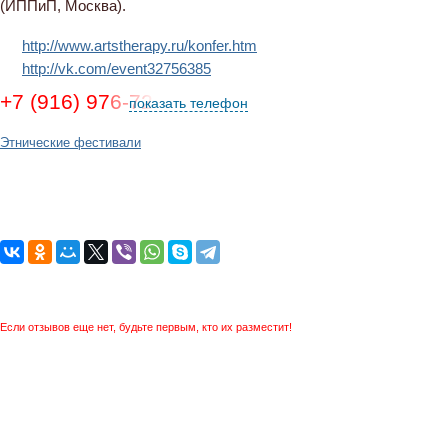
(ИППиП, Москва).
http://www.artstherapy.ru/konfer.htm
http://vk.com/event32756385
+7 (916) 976-72-73, (926) 687-25-54
показать телефон
Этнические фестивали
Если отзывов еще нет, будьте первым, кто их разместит!