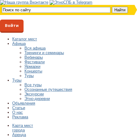
Войти
Каталог мест
Афиша
Вся афиша
Тренинги и семинары
Вебинары
Фестивали
Ярмарки
Концерты
Туры
Туры
Все туры
Осознанные путешествия
Экскурсии
Этно-деревни
Объявления
Статьи
О нас
Реклама
Карта мест
города
Аренда