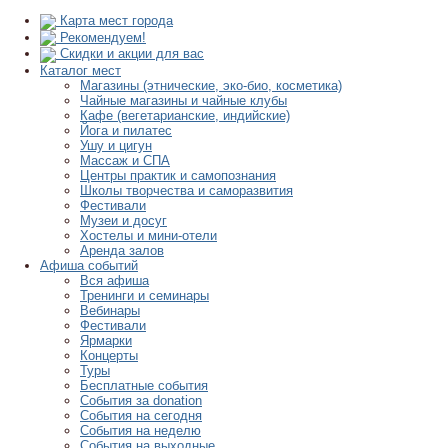
Карта мест города
Рекомендуем!
Скидки и акции для вас
Каталог мест
Магазины (этнические, эко-био, косметика)
Чайные магазины и чайные клубы
Кафе (вегетарианские, индийские)
Йога и пилатес
Ушу и цигун
Массаж и СПА
Центры практик и самопознания
Школы творчества и саморазвития
Фестивали
Музеи и досуг
Хостелы и мини-отели
Аренда залов
Афиша событий
Вся афиша
Тренинги и семинары
Вебинары
Фестивали
Ярмарки
Концерты
Туры
Бесплатные события
События за donation
События на сегодня
События на неделю
События на выходные