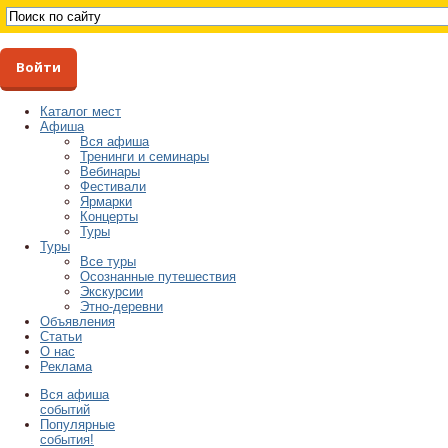
Войти
Каталог мест
Афиша
Вся афиша
Тренинги и семинары
Вебинары
Фестивали
Ярмарки
Концерты
Туры
Туры
Все туры
Осознанные путешествия
Экскурсии
Этно-деревни
Объявления
Статьи
О нас
Реклама
Вся афиша
событий
Популярные
события!