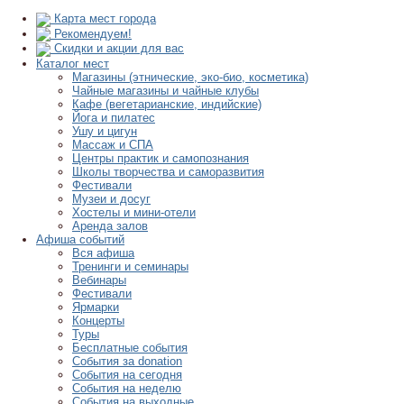
Карта мест города
Рекомендуем!
Скидки и акции для вас
Каталог мест
Магазины (этнические, эко-био, косметика)
Чайные магазины и чайные клубы
Кафе (вегетарианские, индийские)
Йога и пилатес
Ушу и цигун
Массаж и СПА
Центры практик и самопознания
Школы творчества и саморазвития
Фестивали
Музеи и досуг
Хостелы и мини-отели
Аренда залов
Афиша событий
Вся афиша
Тренинги и семинары
Вебинары
Фестивали
Ярмарки
Концерты
Туры
Бесплатные события
События за donation
События на сегодня
События на неделю
События на выходные