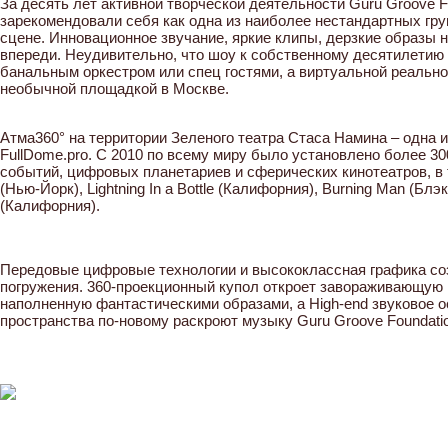
За десять лет активной творческой деятельности Guru Groove F
зарекомендовали себя как одна из наиболее нестандартных гру
сцене. Инновационное звучание, яркие клипы, дерзкие образы 
впереди. Неудивительно, что шоу к собственному десятилетию
банальным оркестром или спец гостями, а виртуальной реальн
необычной площадкой в Москве.
Атма360° на территории Зеленого театра Стаса Намина – одна 
FullDome.pro. С 2010 по всему миру было установлено более 3
событий, цифровых планетариев и сферических кинотеатров, в
(Нью-Йорк), Lightning In a Bottle (Калифорния), Burning Man (Блэ
(Калифорния).
Передовые цифровые технологии и высококлассная графика с
погружения. 360-проекционный купол откроет завораживающую
наполненную фантастическими образами, а High-end звуковое 
пространства по-новому раскроют музыку Guru Groove Foundati