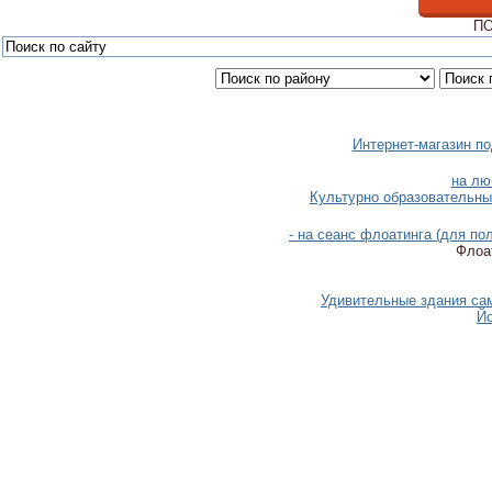
ПО
Интернет-магазин п
на лю
Культурно образовательны
- на сеанс флоатинга (для п
Флоат
Удивительные здания само
Йо