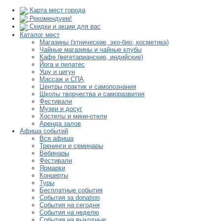
Карта мест города
Рекомендуем!
Скидки и акции для вас
Каталог мест
Магазины (этнические, эко-био, косметика)
Чайные магазины и чайные клубы
Кафе (вегетарианские, индийские)
Йога и пилатес
Ушу и цигун
Массаж и СПА
Центры практик и самопознания
Школы творчества и саморазвития
Фестивали
Музеи и досуг
Хостелы и мини-отели
Аренда залов
Афиша событий
Вся афиша
Тренинги и семинары
Вебинары
Фестивали
Ярмарки
Концерты
Туры
Бесплатные события
События за donation
События на сегодня
События на неделю
События на выходные