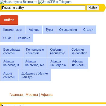
Войти
Каталог мест
Афиша
Туры
Объявления
Статьи
О нас
Реклама
Вся афиша
Популярные
События
События
событий
события!
бесплатно
за donation
Афиша
Афиша
Афиша
Афиша
на сегодня
на выходные
на неделю
на месяц
Архив
Добавить событие
событий
или тур
Главная
Москва
Афиша