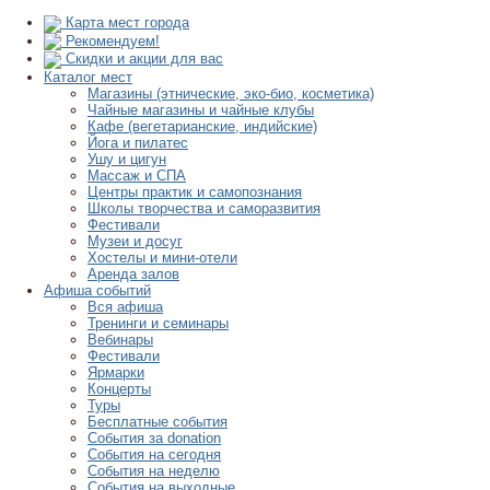
Карта мест города
Рекомендуем!
Скидки и акции для вас
Каталог мест
Магазины (этнические, эко-био, косметика)
Чайные магазины и чайные клубы
Кафе (вегетарианские, индийские)
Йога и пилатес
Ушу и цигун
Массаж и СПА
Центры практик и самопознания
Школы творчества и саморазвития
Фестивали
Музеи и досуг
Хостелы и мини-отели
Аренда залов
Афиша событий
Вся афиша
Тренинги и семинары
Вебинары
Фестивали
Ярмарки
Концерты
Туры
Бесплатные события
События за donation
События на сегодня
События на неделю
События на выходные