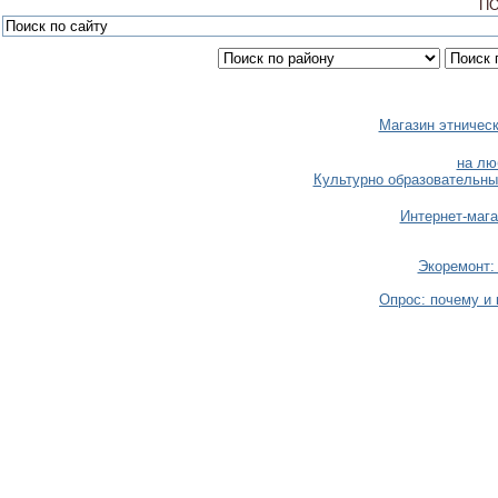
ПО
Магазин этничес
на лю
Культурно образовательны
Интернет-мага
Экоремонт:
Опрос: почему и