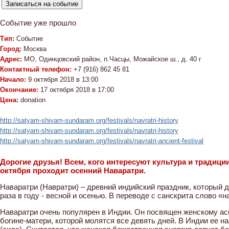
Событие уже прошло
Тип:
Событие
Город:
Москва
Адрес:
МО, Одинцовский район, п.Часцы, Можайское ш., д. 40 г
Контактный телефон:
+7 (916) 862 45 81
Начало:
9 октября 2018 в 13:00
Окончание:
17 октября 2018 в 17:00
Цена:
donation
http://satyam-shivam-sundaram.org/festivals/navratri-history
http://satyam-shivam-sundaram.org/festivals/navratri-history
http://satyam-shivam-sundaram.org/festivals/navratri-ancient-festival
Дорогие друзья! Всем, кого интересуют культура и традиции
октября проходит осенний Наваратри.
Наваратри (Навратри) – древний индийский праздник, который 
раза в году - весной и осенью. В переводе с санскрита слово «
Наваратри очень популярен в Индии. Он посвящен женскому ас
богине-матери, которой молятся все девять дней. В Индии ее н