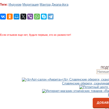
Теги:
Индуизм
Медитация
Мантра
Джапа-йога
Если отзывов еще нет, будьте первым, кто их разместит!
ПОД
Славянские обереги, скандина
ДОБАВ