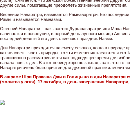
(сила). Считается, что женская божественная энергия дарует бо
другие силы, помогающие преодолеть жизненные препятствия.
Весенний Наваратри, называется Рамнаваратри. Его последний
Рамы и называется Рамнавми.
Осенний Наваратри – называется Дурганаваратри или Маха Нав
начинается в новолуние, в первый день лунного месяца Ашвин 
последний девятый его день отмечают праздник Навми.
Дни Наваратри приходятся на смену сезонов, когда в природе п
как человек – часть природы, то эти изменения касаются и его
традиционно рассматривается как подходящее время для избавл
начала новых дел. В этот период хорошо закладывать что-то п
Наваратри очень благоприятен для духовной практики: молитвы,
В ашраме Шри Пракаша Джи в Голицыно в дни Наваратри е
(молитва у огня). 17 октября, в день завершения Наваратри