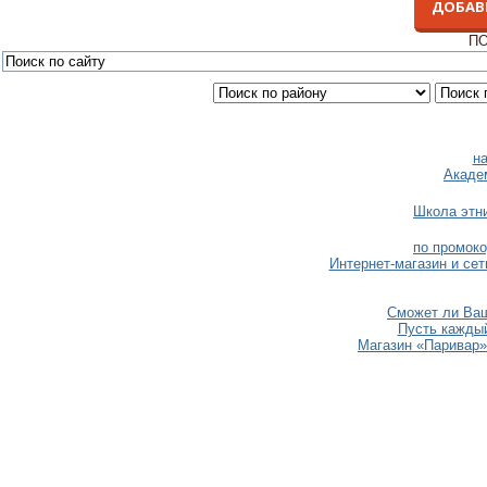
ДОБАВ
ПО
н
Акаде
Школа этн
по промоко
Интернет-магазин и сет
Сможет ли Ваш
Пусть каждый
Магазин «Паривар»