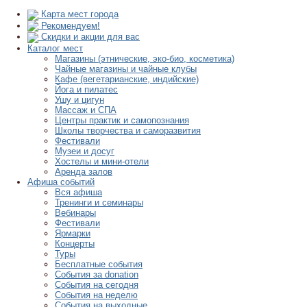
Карта мест города
Рекомендуем!
Скидки и акции для вас
Каталог мест
Магазины (этнические, эко-био, косметика)
Чайные магазины и чайные клубы
Кафе (вегетарианские, индийские)
Йога и пилатес
Ушу и цигун
Массаж и СПА
Центры практик и самопознания
Школы творчества и саморазвития
Фестивали
Музеи и досуг
Хостелы и мини-отели
Аренда залов
Афиша событий
Вся афиша
Тренинги и семинары
Вебинары
Фестивали
Ярмарки
Концерты
Туры
Бесплатные события
События за donation
События на сегодня
События на неделю
События на выходные