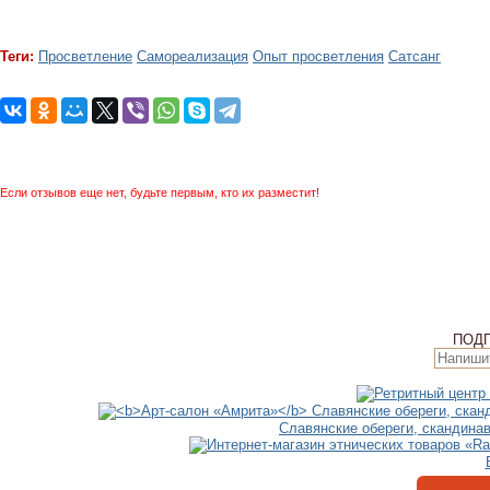
Теги:
Просветление
Самореализация
Опыт просветления
Сатсанг
Если отзывов еще нет, будьте первым, кто их разместит!
ПОД
Славянские обереги, скандина