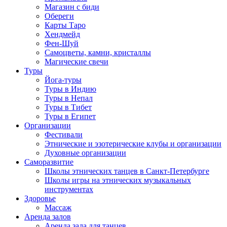
Магазин с биди
Обереги
Карты Таро
Хендмейд
Фен-Шуй
Самоцветы, камни, кристаллы
Магические свечи
Туры
Йога-туры
Туры в Индию
Туры в Непал
Туры в Тибет
Туры в Египет
Организации
Фестивали
Этнические и эзотерические клубы и организации
Духовные организации
Саморазвитие
Школы этнических танцев в Санкт-Петербурге
Школы игры на этнических музыкальных
инструментах
Здоровье
Массаж
Аренда залов
Аренда зала для танцев