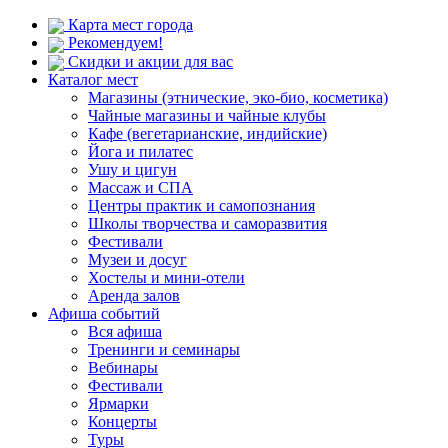
Карта мест города
Рекомендуем!
Скидки и акции для вас
Каталог мест
Магазины (этнические, эко-био, косметика)
Чайные магазины и чайные клубы
Кафе (вегетарианские, индийские)
Йога и пилатес
Ушу и цигун
Массаж и СПА
Центры практик и самопознания
Школы творчества и саморазвития
Фестивали
Музеи и досуг
Хостелы и мини-отели
Аренда залов
Афиша событий
Вся афиша
Тренинги и семинары
Вебинары
Фестивали
Ярмарки
Концерты
Туры