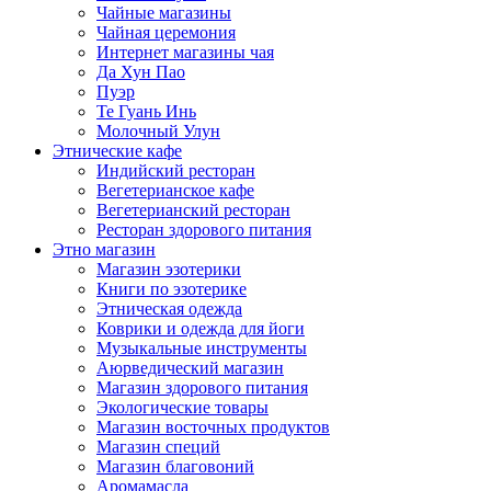
Чайные магазины
Чайная церемония
Интернет магазины чая
Да Хун Пао
Пуэр
Те Гуань Инь
Молочный Улун
Этнические кафе
Индийский ресторан
Вегетерианское кафе
Вегетерианский ресторан
Ресторан здорового питания
Этно магазин
Магазин эзотерики
Книги по эзотерике
Этническая одежда
Коврики и одежда для йоги
Музыкальные инструменты
Аюрведический магазин
Магазин здорового питания
Экологические товары
Магазин восточных продуктов
Магазин специй
Магазин благовоний
Аромамасла