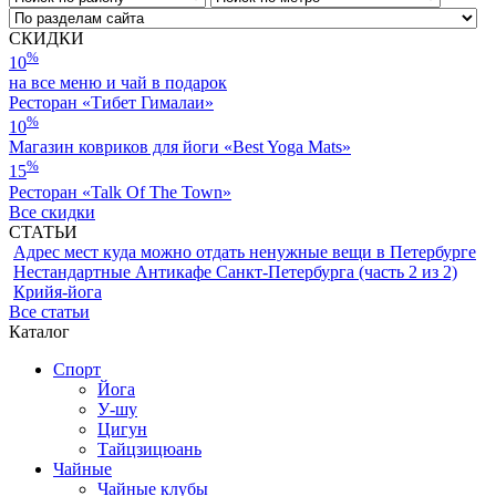
СКИДКИ
%
10
на все меню и чай в подарок
Ресторан «Тибет Гималаи»
%
10
Магазин ковриков для йоги «Best Yoga Mats»
%
15
Ресторан «Talk Of The Town»
Все скидки
СТАТЬИ
Адрес мест куда можно отдать ненужные вещи в Петербурге
Нестандартные Антикафе Санкт-Петербурга (часть 2 из 2)
Крийя-йога
Все статьи
Каталог
Спорт
Йога
У-шу
Цигун
Тайцзицюань
Чайные
Чайные клубы