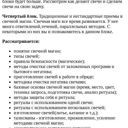
блоки будет больше. Рассмотрим как делают свечи и сделаем
свечи на свою задачу.
Четвертый блок.
Традиционные и нестандартные приемы в
свечной магии. Свечная маги все время развивается. У нее
много ответвлений,течений, параллельных методик. С
некоторыми из них вы и познакомитесь в данном блоке.
Рассматривается:
понятие свечной магии;
типы свечей;
правила безопасности (магические);
методы очистки свечей от заложенных программ и
бытового негатива;
приготовление свечей к работе в обряде;
методика очистки негатива свечами;
базовые основы свечной магии (время, место, цвет,
техника запроса, подготовка свечи, анализ ритуала);
методы защиты себя и ритуала;
ритуалы с использованием одной свечи;
ритуалы с использованием нескольких свечей;
изготовление свечей(литье, катание и т.д.);
талисманы - изготовление, приживление, усиление
методами свечной магии;