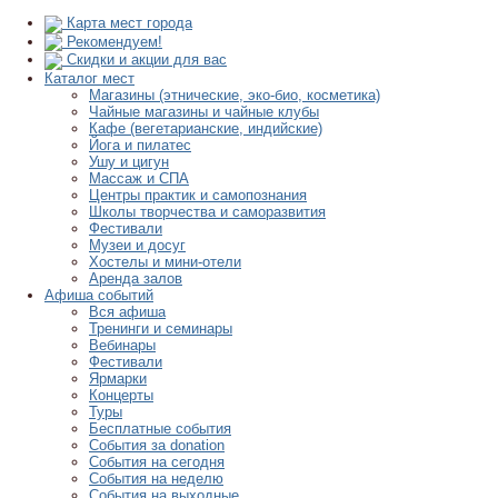
Карта мест города
Рекомендуем!
Скидки и акции для вас
Каталог мест
Магазины (этнические, эко-био, косметика)
Чайные магазины и чайные клубы
Кафе (вегетарианские, индийские)
Йога и пилатес
Ушу и цигун
Массаж и СПА
Центры практик и самопознания
Школы творчества и саморазвития
Фестивали
Музеи и досуг
Хостелы и мини-отели
Аренда залов
Афиша событий
Вся афиша
Тренинги и семинары
Вебинары
Фестивали
Ярмарки
Концерты
Туры
Бесплатные события
События за donation
События на сегодня
События на неделю
События на выходные