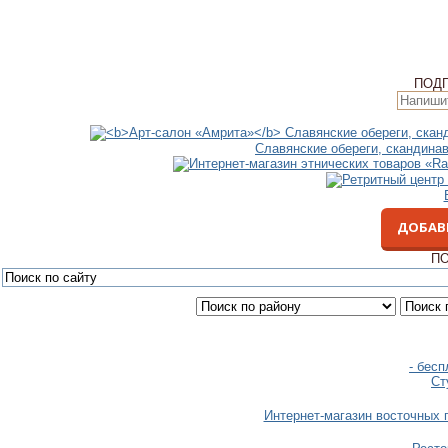
ПОД
Славянские обереги, скандина
ДОБАВ
ПО
- бесп
Ст
Интернет-магазин восточных 