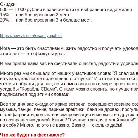
Скидки:
500 — 1 000 рублей в зависимости от выбранного вида жилья
15% — при бронировании 2 мест.
20% — при бронировании 3 и больше мест.
https://new.vk.com/swamiyogafest
Йога — это быть счастливым, жить радостно и получать удовол
этого нет — это физкультура…
И мы приглашаем вас на фестиваль счастья, радости и удоволь
Много раз мы слышали от наших участников слова: "Я спал за 
но уехал, как после полноценного отпуска!" И это не только осо
что мы собрали для вас, но и самого уютного в мире пространст
усадьбы "Корабль СВами". С нами можно спорить, но лучше при
подписаться под этими словами.
Все три дня вас ожидают яркие встречи, совершенствование соз
музыка, танцы, пение, парные практики, баня на дровах, прогулк
с альфагравити, контактная импровизация и множество других 
по возвращению домой. Какие? "Лучшие три дня в моей жизни!"
на себя? Много, но это не важно. Важно — сколько даём!
Что же будет на фестивале?