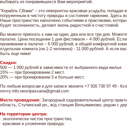
выбирать из понравившихся Вам мероприятий.
"Корабль СВами" – это невероятно красивая усадьба, попадая 
погруженным в чистоту природы и состояние гармонии. Здесь в
Наше пространство наполнено событиями и практиками, которы
будят осознанность, делают жизнь радостной и счастливой.
Вы можете приехать к нам на один, два или все три дня. Можете 
палатке. Цена посещения 1 дня фестиваля – 4 000 рублей. Если 
проживании в палатке – 6 000 рублей, в общей комфортной комна
отдельная комната (на 1-2 человека) - 11 000 рублей. А если ва
быть еще ниже!
Скидки:
500 — 1 000 рублей в зависимости от выбранного вида жилья
15% — при бронировании 2 мест.
20% — при бронировании 3 и больше мест.
По любым вопросам и для записи звоните +7 926 730 97 49 - Кс
почту info.neovipassana@gmail.com
Место проведения:
Загородный оздоровительный центр практи
область, Ступинский рн., ж/д станция Вельяминово, рядом с де
На территории центра:
· экологически чистое пространство;
· красивая и ухоженная природа;