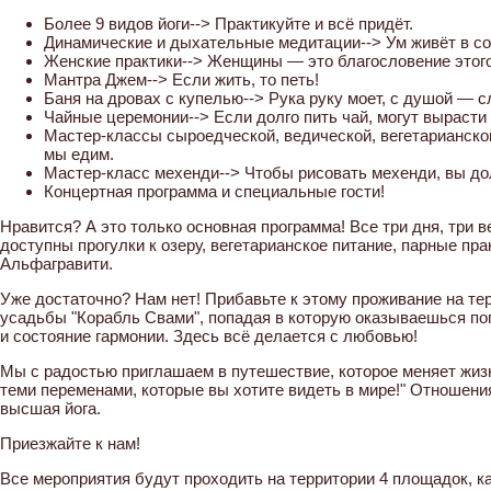
Более 9 видов йоги--> Практикуйте и всё придёт.
Динамические и дыхательные медитации--> Ум живёт в со
Женские практики--> Женщины — это благословение этог
Мантра Джем--> Если жить, то петь!
Баня на дровах с купелью--> Рука руку моет, с душой — с
Чайные церемонии--> Если долго пить чай, могут вырасти
Мастер-классы сыроедческой, ведической, вегетарианской
мы едим.
Мастер-класс мехенди--> Чтобы рисовать мехенди, вы дол
Концертная программа и специальные гости!
Нравится? А это только основная программа! Все три дня, три ве
доступны прогулки к озеру, вегетарианское питание, парные пра
Альфагравити.
Уже достаточно? Нам нет! Прибавьте к этому проживание на те
усадьбы "Корабль Свами", попадая в которую оказываешься по
и состояние гармонии. Здесь всё делается с любовью!
Мы с радостью приглашаем в путешествие, которое меняет жизн
теми переменами, которые вы хотите видеть в мире!" Отношени
высшая йога.
Приезжайте к нам!
Все мероприятия будут проходить на территории 4 площадок, к