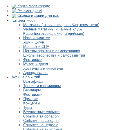
Карта мест города
Рекомендуем!
Скидки и акции для вас
Каталог мест
Магазины (этнические, эко-био, косметика)
Чайные магазины и чайные клубы
Кафе (вегетарианские, индийские)
Йога и пилатес
Ушу и цигун
Массаж и СПА
Центры практик и самопознания
Школы творчества и саморазвития
Фестивали
Музеи и досуг
Хостелы и мини-отели
Аренда залов
Афиша событий
Вся афиша
Тренинги и семинары
Вебинары
Фестивали
Ярмарки
Концерты
Туры
Бесплатные события
События за donation
События на сегодня
События на неделю
События на выходные