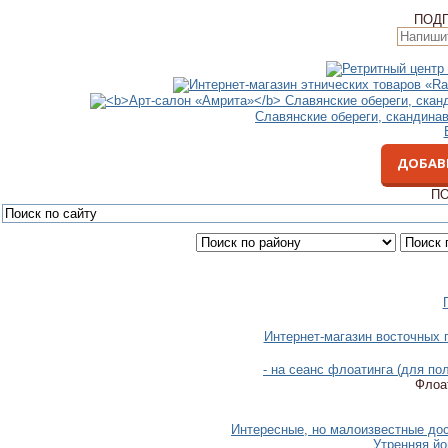
ПОД
Славянские обереги, скандина
ДОБАВ
ПО
Интернет-магазин восточных 
- на сеанс флоатинга (для п
Флоат
Интересные, но малоизвестные дос
Утренняя йо