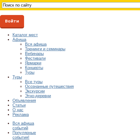
Войти
Каталог мест
Афиша
Вся афиша
Тренинги и семинары
Вебинары
Фестивали
Ярмарки
Концерты
Туры
Туры
Все туры
Осознанные путешествия
Экскурсии
Этно-деревни
Объявления
Статьи
О нас
Реклама
Вся афиша
событий
Популярные
события!