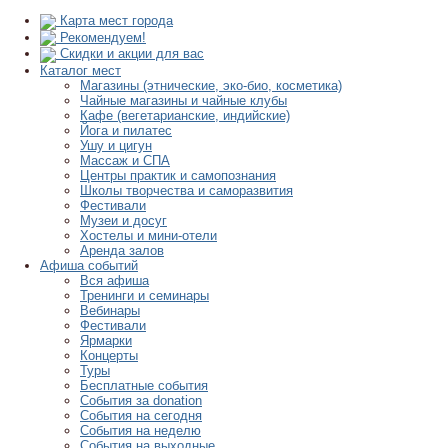
Карта мест города
Рекомендуем!
Скидки и акции для вас
Каталог мест
Магазины (этнические, эко-био, косметика)
Чайные магазины и чайные клубы
Кафе (вегетарианские, индийские)
Йога и пилатес
Ушу и цигун
Массаж и СПА
Центры практик и самопознания
Школы творчества и саморазвития
Фестивали
Музеи и досуг
Хостелы и мини-отели
Аренда залов
Афиша событий
Вся афиша
Тренинги и семинары
Вебинары
Фестивали
Ярмарки
Концерты
Туры
Бесплатные события
События за donation
События на сегодня
События на неделю
События на выходные